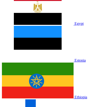
Egypt
Estonia
Ethiopia