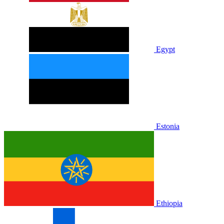
Egypt
Estonia
Ethiopia