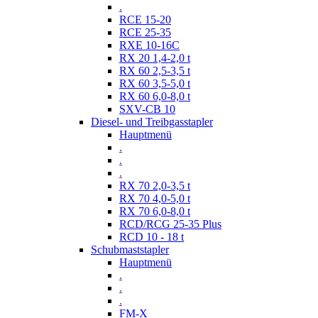
.
RCE 15-20
RCE 25-35
RXE 10-16C
RX 20 1,4-2,0 t
RX 60 2,5-3,5 t
RX 60 3,5-5,0 t
RX 60 6,0-8,0 t
SXV-CB 10
Diesel- und Treibgasstapler
Hauptmenü
.
.
.
RX 70 2,0-3,5 t
RX 70 4,0-5,0 t
RX 70 6,0-8,0 t
RCD/RCG 25-35 Plus
RCD 10 - 18 t
Schubmaststapler
Hauptmenü
.
.
.
FM-X