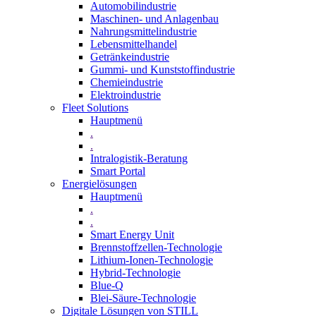
Automobilindustrie
Maschinen- und Anlagenbau
Nahrungsmittelindustrie
Lebensmittelhandel
Getränkeindustrie
Gummi­- und Kunststoffindustrie
Chemieindustrie
Elektroindustrie
Fleet Solutions
Hauptmenü
.
.
Intralogistik-Beratung
Smart Portal
Energielösungen
Hauptmenü
.
.
Smart Energy Unit
Brennstoffzellen-Technologie
Lithium-Ionen-Technologie
Hybrid-Technologie
Blue-Q
Blei-Säure-Technologie
Digitale Lösungen von STILL