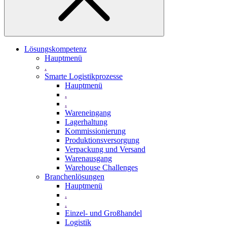
Lösungskompetenz
Hauptmenü
.
Smarte Logistikprozesse
Hauptmenü
.
.
Wareneingang
Lagerhaltung
Kommissionierung
Produktionsversorgung
Verpackung und Versand
Warenausgang
Warehouse Challenges
Branchenlösungen
Hauptmenü
.
.
Einzel- und Großhandel
Logistik