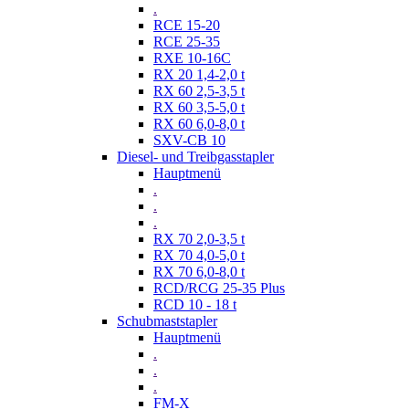
.
RCE 15-20
RCE 25-35
RXE 10-16C
RX 20 1,4-2,0 t
RX 60 2,5-3,5 t
RX 60 3,5-5,0 t
RX 60 6,0-8,0 t
SXV-CB 10
Diesel- und Treibgasstapler
Hauptmenü
.
.
.
RX 70 2,0-3,5 t
RX 70 4,0-5,0 t
RX 70 6,0-8,0 t
RCD/RCG 25-35 Plus
RCD 10 - 18 t
Schubmaststapler
Hauptmenü
.
.
.
FM-X