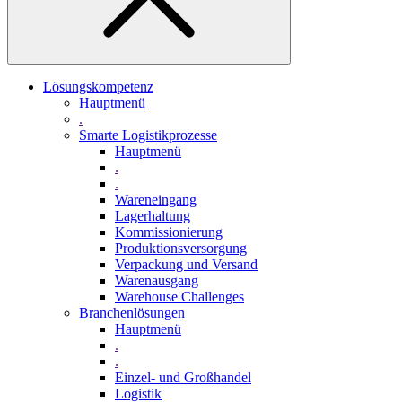
Lösungskompetenz
Hauptmenü
.
Smarte Logistikprozesse
Hauptmenü
.
.
Wareneingang
Lagerhaltung
Kommissionierung
Produktionsversorgung
Verpackung und Versand
Warenausgang
Warehouse Challenges
Branchenlösungen
Hauptmenü
.
.
Einzel- und Großhandel
Logistik