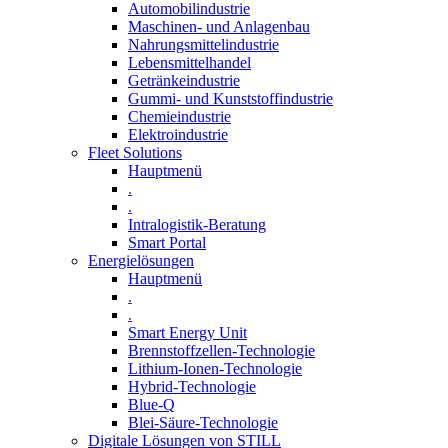
Automobilindustrie
Maschinen- und Anlagenbau
Nahrungsmittelindustrie
Lebensmittelhandel
Getränkeindustrie
Gummi­- und Kunststoffindustrie
Chemieindustrie
Elektroindustrie
Fleet Solutions
Hauptmenü
.
.
Intralogistik-Beratung
Smart Portal
Energielösungen
Hauptmenü
.
.
Smart Energy Unit
Brennstoffzellen-Technologie
Lithium-Ionen-Technologie
Hybrid-Technologie
Blue-Q
Blei-Säure-Technologie
Digitale Lösungen von STILL