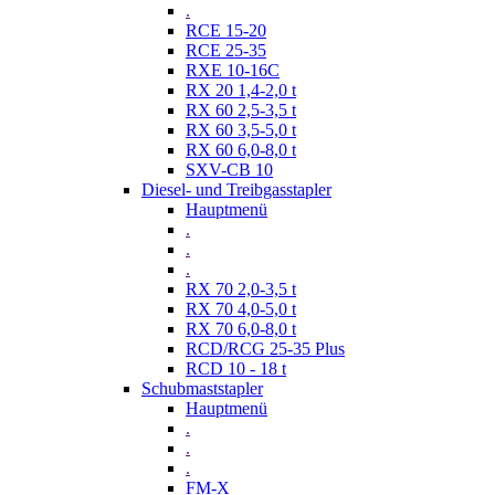
.
RCE 15-20
RCE 25-35
RXE 10-16C
RX 20 1,4-2,0 t
RX 60 2,5-3,5 t
RX 60 3,5-5,0 t
RX 60 6,0-8,0 t
SXV-CB 10
Diesel- und Treibgasstapler
Hauptmenü
.
.
.
RX 70 2,0-3,5 t
RX 70 4,0-5,0 t
RX 70 6,0-8,0 t
RCD/RCG 25-35 Plus
RCD 10 - 18 t
Schubmaststapler
Hauptmenü
.
.
.
FM-X