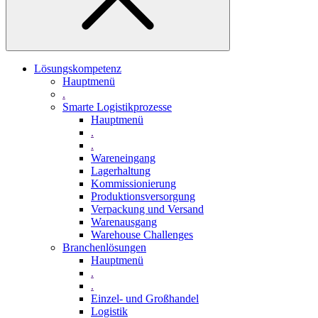
Lösungskompetenz
Hauptmenü
.
Smarte Logistikprozesse
Hauptmenü
.
.
Wareneingang
Lagerhaltung
Kommissionierung
Produktionsversorgung
Verpackung und Versand
Warenausgang
Warehouse Challenges
Branchenlösungen
Hauptmenü
.
.
Einzel- und Großhandel
Logistik