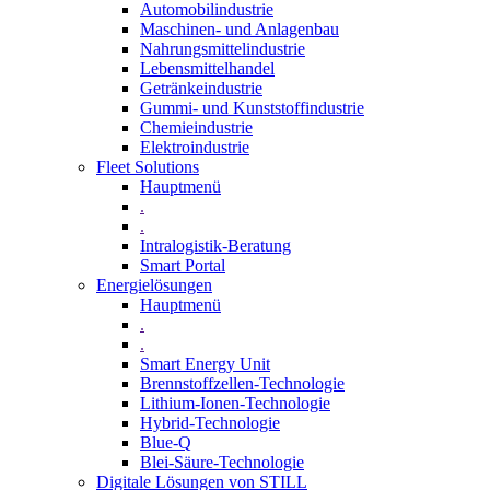
Automobilindustrie
Maschinen- und Anlagenbau
Nahrungsmittelindustrie
Lebensmittelhandel
Getränkeindustrie
Gummi­- und Kunststoffindustrie
Chemieindustrie
Elektroindustrie
Fleet Solutions
Hauptmenü
.
.
Intralogistik-Beratung
Smart Portal
Energielösungen
Hauptmenü
.
.
Smart Energy Unit
Brennstoffzellen-Technologie
Lithium-Ionen-Technologie
Hybrid-Technologie
Blue-Q
Blei-Säure-Technologie
Digitale Lösungen von STILL