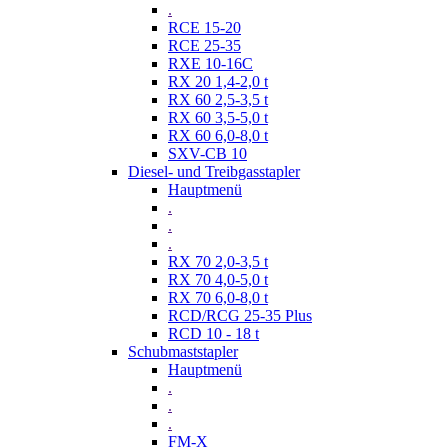
.
RCE 15-20
RCE 25-35
RXE 10-16C
RX 20 1,4-2,0 t
RX 60 2,5-3,5 t
RX 60 3,5-5,0 t
RX 60 6,0-8,0 t
SXV-CB 10
Diesel- und Treibgasstapler
Hauptmenü
.
.
.
RX 70 2,0-3,5 t
RX 70 4,0-5,0 t
RX 70 6,0-8,0 t
RCD/RCG 25-35 Plus
RCD 10 - 18 t
Schubmaststapler
Hauptmenü
.
.
.
FM-X