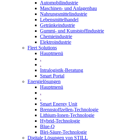
Automobilindustrie
Maschinen- und Anlagenbau
Nahrungsmittelindustrie
Lebensmittelhandel
Getränkeindustrie
Gummi­- und Kunststoffindustrie
Chemieindustrie
Elektroindustrie
Fleet Solutions
Hauptmenü
.
.
Intralogistik-Beratung
Smart Portal
Energielösungen
Hauptmenü
.
.
Smart Energy Unit
Brennstoffzellen-Technologie
Lithium-Ionen-Technologie
Hybrid-Technologie
Blue-Q
Blei-Säure-Technologie
Digitale Lösungen von STILL