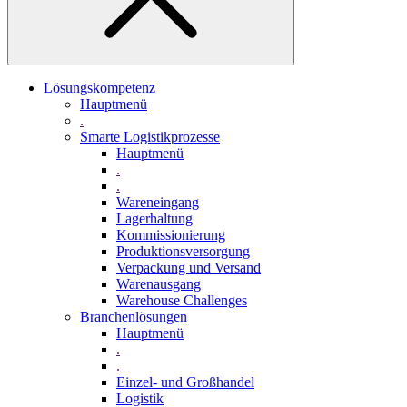
Lösungskompetenz
Hauptmenü
.
Smarte Logistikprozesse
Hauptmenü
.
.
Wareneingang
Lagerhaltung
Kommissionierung
Produktionsversorgung
Verpackung und Versand
Warenausgang
Warehouse Challenges
Branchenlösungen
Hauptmenü
.
.
Einzel- und Großhandel
Logistik