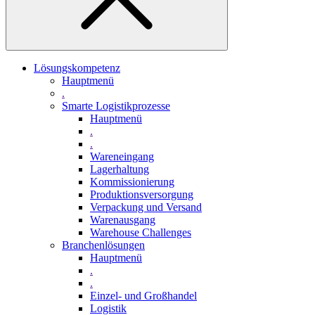
Lösungskompetenz
Hauptmenü
.
Smarte Logistikprozesse
Hauptmenü
.
.
Wareneingang
Lagerhaltung
Kommissionierung
Produktionsversorgung
Verpackung und Versand
Warenausgang
Warehouse Challenges
Branchenlösungen
Hauptmenü
.
.
Einzel- und Großhandel
Logistik