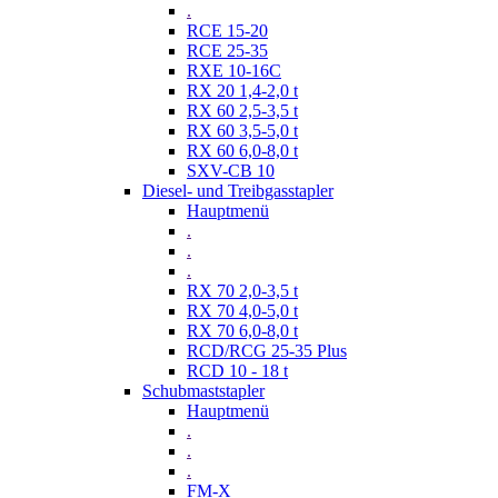
.
RCE 15-20
RCE 25-35
RXE 10-16C
RX 20 1,4-2,0 t
RX 60 2,5-3,5 t
RX 60 3,5-5,0 t
RX 60 6,0-8,0 t
SXV-CB 10
Diesel- und Treibgasstapler
Hauptmenü
.
.
.
RX 70 2,0-3,5 t
RX 70 4,0-5,0 t
RX 70 6,0-8,0 t
RCD/RCG 25-35 Plus
RCD 10 - 18 t
Schubmaststapler
Hauptmenü
.
.
.
FM-X