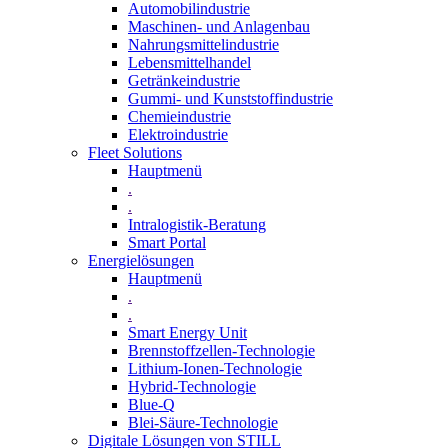
Automobilindustrie
Maschinen- und Anlagenbau
Nahrungsmittelindustrie
Lebensmittelhandel
Getränkeindustrie
Gummi­- und Kunststoffindustrie
Chemieindustrie
Elektroindustrie
Fleet Solutions
Hauptmenü
.
.
Intralogistik-Beratung
Smart Portal
Energielösungen
Hauptmenü
.
.
Smart Energy Unit
Brennstoffzellen-Technologie
Lithium-Ionen-Technologie
Hybrid-Technologie
Blue-Q
Blei-Säure-Technologie
Digitale Lösungen von STILL