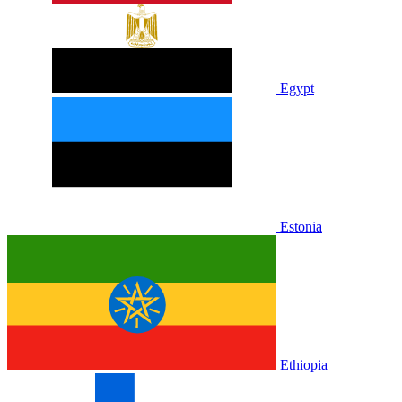
Egypt
Estonia
Ethiopia