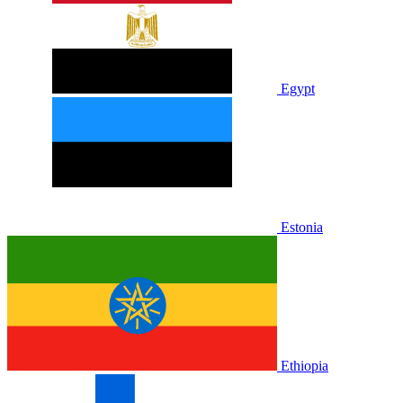
Egypt
Estonia
Ethiopia