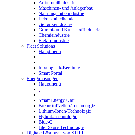
Automobilindustrie
Maschinen- und Anlagenbau
Nahrungsmittelindustrie
Lebensmittelhandel
Getränkeindustrie
Gummi­- und Kunststoffindustrie
Chemieindustrie
Elektroindustrie
Fleet Solutions
Hauptmenü
.
.
Intralogistik-Beratung
Smart Portal
Energielösungen
Hauptmenü
.
.
Smart Energy Unit
Brennstoffzellen-Technologie
Lithium-Ionen-Technologie
Hybrid-Technologie
Blue-Q
Blei-Säure-Technologie
Digitale Lösungen von STILL