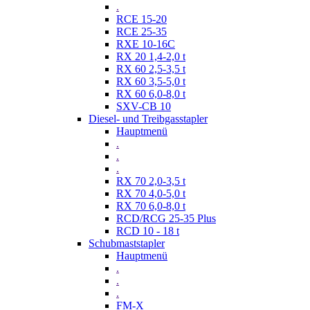
.
RCE 15-20
RCE 25-35
RXE 10-16C
RX 20 1,4-2,0 t
RX 60 2,5-3,5 t
RX 60 3,5-5,0 t
RX 60 6,0-8,0 t
SXV-CB 10
Diesel- und Treibgasstapler
Hauptmenü
.
.
.
RX 70 2,0-3,5 t
RX 70 4,0-5,0 t
RX 70 6,0-8,0 t
RCD/RCG 25-35 Plus
RCD 10 - 18 t
Schubmaststapler
Hauptmenü
.
.
.
FM-X