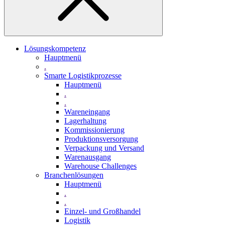
Lösungskompetenz
Hauptmenü
.
Smarte Logistikprozesse
Hauptmenü
.
.
Wareneingang
Lagerhaltung
Kommissionierung
Produktionsversorgung
Verpackung und Versand
Warenausgang
Warehouse Challenges
Branchenlösungen
Hauptmenü
.
.
Einzel- und Großhandel
Logistik