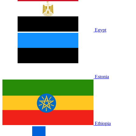
Egypt
Estonia
Ethiopia