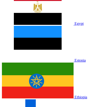
Egypt
Estonia
Ethiopia