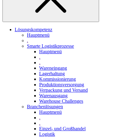
Lösungskompetenz
Hauptmenü
.
Smarte Logistikprozesse
Hauptmenü
.
.
Wareneingang
Lagerhaltung
Kommissionierung
Produktionsversorgung
Verpackung und Versand
Warenausgang
Warehouse Challenges
Branchenlösungen
Hauptmenü
.
.
Einzel- und Großhandel
Logistik