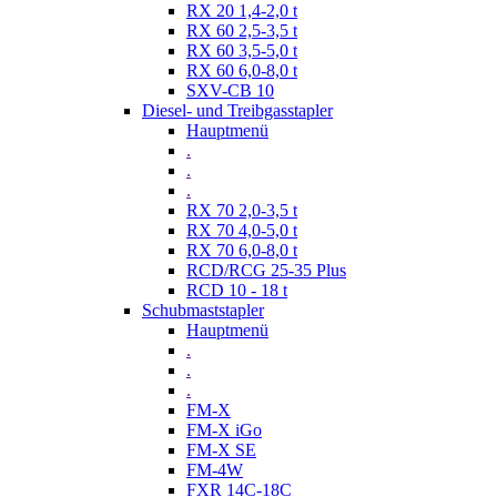
RX 20 1,4-2,0 t
RX 60 2,5-3,5 t
RX 60 3,5-5,0 t
RX 60 6,0-8,0 t
SXV-CB 10
Diesel- und Treibgasstapler
Hauptmenü
.
.
.
RX 70 2,0-3,5 t
RX 70 4,0-5,0 t
RX 70 6,0-8,0 t
RCD/RCG 25-35 Plus
RCD 10 - 18 t
Schubmaststapler
Hauptmenü
.
.
.
FM-X
FM-X iGo
FM-X SE
FM-4W
FXR 14C-18C