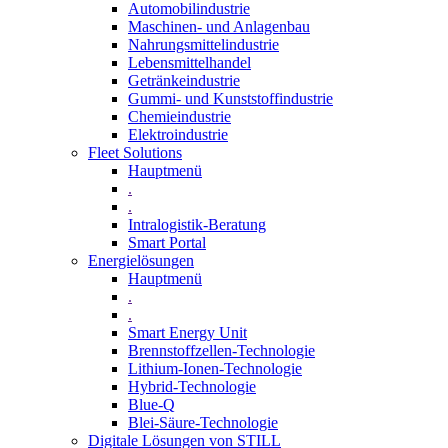
Automobilindustrie
Maschinen- und Anlagenbau
Nahrungsmittelindustrie
Lebensmittelhandel
Getränkeindustrie
Gummi­- und Kunststoffindustrie
Chemieindustrie
Elektroindustrie
Fleet Solutions
Hauptmenü
.
.
Intralogistik-Beratung
Smart Portal
Energielösungen
Hauptmenü
.
.
Smart Energy Unit
Brennstoffzellen-Technologie
Lithium-Ionen-Technologie
Hybrid-Technologie
Blue-Q
Blei-Säure-Technologie
Digitale Lösungen von STILL