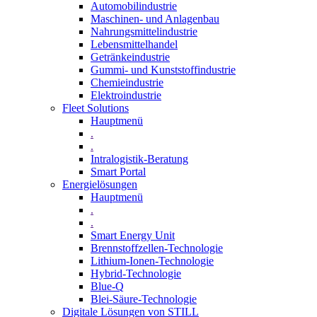
Automobilindustrie
Maschinen- und Anlagenbau
Nahrungsmittelindustrie
Lebensmittelhandel
Getränkeindustrie
Gummi­- und Kunststoffindustrie
Chemieindustrie
Elektroindustrie
Fleet Solutions
Hauptmenü
.
.
Intralogistik-Beratung
Smart Portal
Energielösungen
Hauptmenü
.
.
Smart Energy Unit
Brennstoffzellen-Technologie
Lithium-Ionen-Technologie
Hybrid-Technologie
Blue-Q
Blei-Säure-Technologie
Digitale Lösungen von STILL