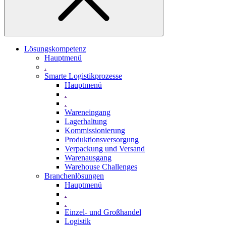
Lösungskompetenz
Hauptmenü
.
Smarte Logistikprozesse
Hauptmenü
.
.
Wareneingang
Lagerhaltung
Kommissionierung
Produktionsversorgung
Verpackung und Versand
Warenausgang
Warehouse Challenges
Branchenlösungen
Hauptmenü
.
.
Einzel- und Großhandel
Logistik