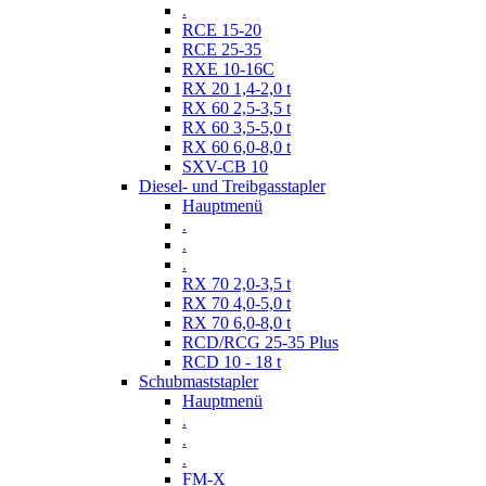
.
RCE 15-20
RCE 25-35
RXE 10-16C
RX 20 1,4-2,0 t
RX 60 2,5-3,5 t
RX 60 3,5-5,0 t
RX 60 6,0-8,0 t
SXV-CB 10
Diesel- und Treibgasstapler
Hauptmenü
.
.
.
RX 70 2,0-3,5 t
RX 70 4,0-5,0 t
RX 70 6,0-8,0 t
RCD/RCG 25-35 Plus
RCD 10 - 18 t
Schubmaststapler
Hauptmenü
.
.
.
FM-X