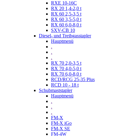
RXE 10-16C
RX 20 1,4-2,0 t
RX 60 2,5-3,5 t
RX 60 3,5-5,0 t
RX 60 6,0-8,0 t
SXV-CB 10
Diesel- und Treibgasstapler
Hauptmenü
.
.
.
RX 70 2,0-3,5 t
RX 70 4,0-5,0 t
RX 70 6,0-8,0 t
RCD/RCG 25-35 Plus
RCD 10 - 18 t
Schubmaststapler
Hauptmenü
.
.
.
FM-X
FM-X iGo
FM-X SE
FM-4W