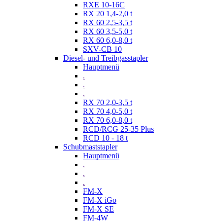
RXE 10-16C
RX 20 1,4-2,0 t
RX 60 2,5-3,5 t
RX 60 3,5-5,0 t
RX 60 6,0-8,0 t
SXV-CB 10
Diesel- und Treibgasstapler
Hauptmenü
.
.
.
RX 70 2,0-3,5 t
RX 70 4,0-5,0 t
RX 70 6,0-8,0 t
RCD/RCG 25-35 Plus
RCD 10 - 18 t
Schubmaststapler
Hauptmenü
.
.
.
FM-X
FM-X iGo
FM-X SE
FM-4W