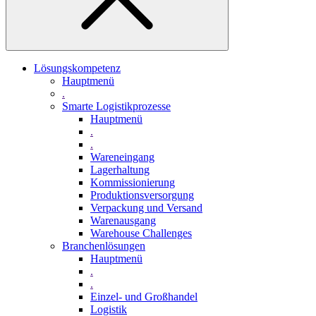
Lösungskompetenz
Hauptmenü
.
Smarte Logistikprozesse
Hauptmenü
.
.
Wareneingang
Lagerhaltung
Kommissionierung
Produktionsversorgung
Verpackung und Versand
Warenausgang
Warehouse Challenges
Branchenlösungen
Hauptmenü
.
.
Einzel- und Großhandel
Logistik