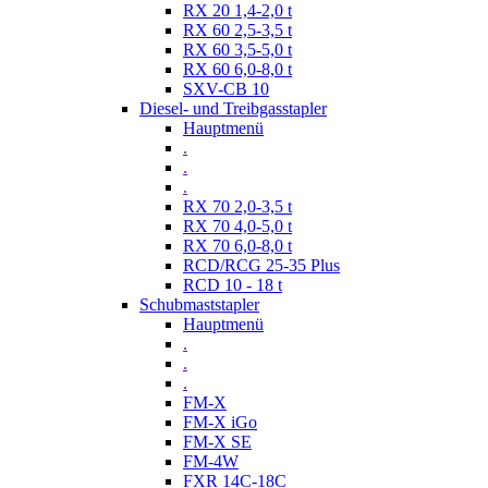
RX 20 1,4-2,0 t
RX 60 2,5-3,5 t
RX 60 3,5-5,0 t
RX 60 6,0-8,0 t
SXV-CB 10
Diesel- und Treibgasstapler
Hauptmenü
.
.
.
RX 70 2,0-3,5 t
RX 70 4,0-5,0 t
RX 70 6,0-8,0 t
RCD/RCG 25-35 Plus
RCD 10 - 18 t
Schubmaststapler
Hauptmenü
.
.
.
FM-X
FM-X iGo
FM-X SE
FM-4W
FXR 14C-18C