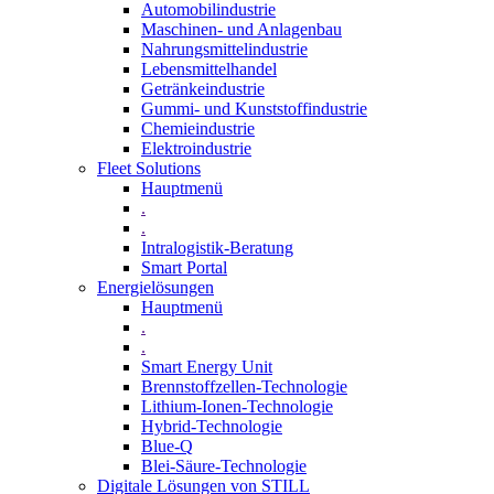
Automobilindustrie
Maschinen- und Anlagenbau
Nahrungsmittelindustrie
Lebensmittelhandel
Getränkeindustrie
Gummi­- und Kunststoffindustrie
Chemieindustrie
Elektroindustrie
Fleet Solutions
Hauptmenü
.
.
Intralogistik-Beratung
Smart Portal
Energielösungen
Hauptmenü
.
.
Smart Energy Unit
Brennstoffzellen-Technologie
Lithium-Ionen-Technologie
Hybrid-Technologie
Blue-Q
Blei-Säure-Technologie
Digitale Lösungen von STILL