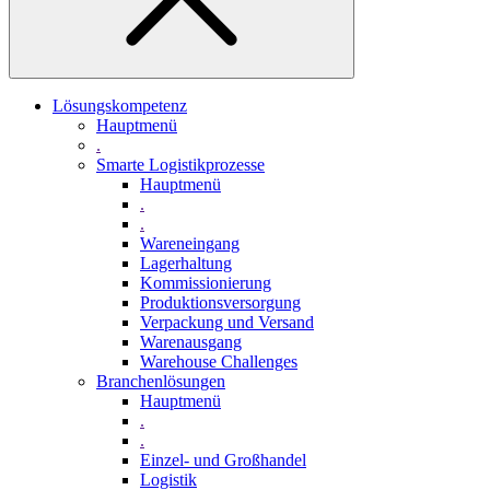
Lösungskompetenz
Hauptmenü
.
Smarte Logistikprozesse
Hauptmenü
.
.
Wareneingang
Lagerhaltung
Kommissionierung
Produktionsversorgung
Verpackung und Versand
Warenausgang
Warehouse Challenges
Branchenlösungen
Hauptmenü
.
.
Einzel- und Großhandel
Logistik