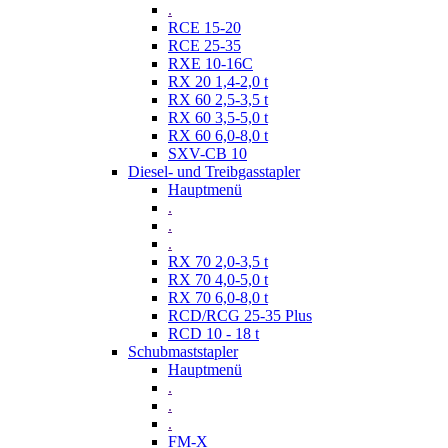
.
RCE 15-20
RCE 25-35
RXE 10-16C
RX 20 1,4-2,0 t
RX 60 2,5-3,5 t
RX 60 3,5-5,0 t
RX 60 6,0-8,0 t
SXV-CB 10
Diesel- und Treibgasstapler
Hauptmenü
.
.
.
RX 70 2,0-3,5 t
RX 70 4,0-5,0 t
RX 70 6,0-8,0 t
RCD/RCG 25-35 Plus
RCD 10 - 18 t
Schubmaststapler
Hauptmenü
.
.
.
FM-X