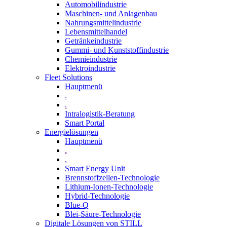
Automobilindustrie
Maschinen- und Anlagenbau
Nahrungsmittelindustrie
Lebensmittelhandel
Getränkeindustrie
Gummi­- und Kunststoffindustrie
Chemieindustrie
Elektroindustrie
Fleet Solutions
Hauptmenü
.
.
Intralogistik-Beratung
Smart Portal
Energielösungen
Hauptmenü
.
.
Smart Energy Unit
Brennstoffzellen-Technologie
Lithium-Ionen-Technologie
Hybrid-Technologie
Blue-Q
Blei-Säure-Technologie
Digitale Lösungen von STILL