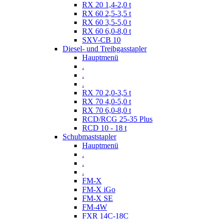
RX 20 1,4-2,0 t
RX 60 2,5-3,5 t
RX 60 3,5-5,0 t
RX 60 6,0-8,0 t
SXV-CB 10
Diesel- und Treibgasstapler
Hauptmenü
.
.
.
RX 70 2,0-3,5 t
RX 70 4,0-5,0 t
RX 70 6,0-8,0 t
RCD/RCG 25-35 Plus
RCD 10 - 18 t
Schubmaststapler
Hauptmenü
.
.
.
FM-X
FM-X iGo
FM-X SE
FM-4W
FXR 14C-18C