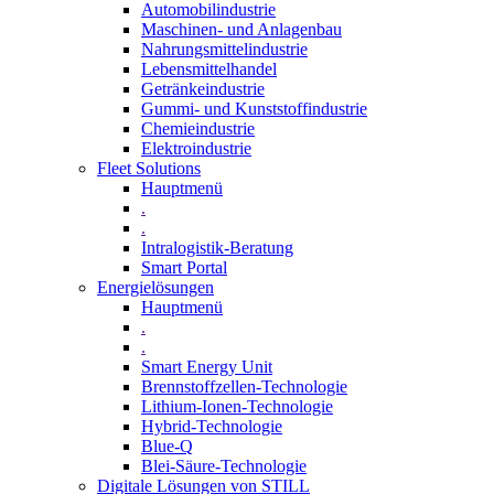
Automobilindustrie
Maschinen- und Anlagenbau
Nahrungsmittelindustrie
Lebensmittelhandel
Getränkeindustrie
Gummi­- und Kunststoffindustrie
Chemieindustrie
Elektroindustrie
Fleet Solutions
Hauptmenü
.
.
Intralogistik-Beratung
Smart Portal
Energielösungen
Hauptmenü
.
.
Smart Energy Unit
Brennstoffzellen-Technologie
Lithium-Ionen-Technologie
Hybrid-Technologie
Blue-Q
Blei-Säure-Technologie
Digitale Lösungen von STILL