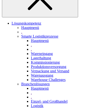
Lösungskompetenz
Hauptmenü
.
Smarte Logistikprozesse
Hauptmenü
.
.
Wareneingang
Lagerhaltung
Kommissionierung
Produktionsversorgung
Verpackung und Versand
Warenausgang
Warehouse Challenges
Branchenlösungen
Hauptmenü
.
.
Einzel- und Großhandel
Logistik