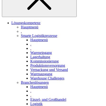
Lösungskompetenz
Hauptmenü
.
Smarte Logistikprozesse
Hauptmenü
.
.
Wareneingang
Lagerhaltung
Kommissionierung
Produktionsversorgung
Verpackung und Versand
Warenausgang
Warehouse Challenges
Branchenlösungen
Hauptmenü
.
.
Einzel- und Großhandel
Logistik