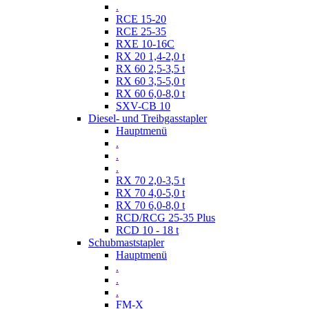
.
RCE 15-20
RCE 25-35
RXE 10-16C
RX 20 1,4-2,0 t
RX 60 2,5-3,5 t
RX 60 3,5-5,0 t
RX 60 6,0-8,0 t
SXV-CB 10
Diesel- und Treibgasstapler
Hauptmenü
.
.
.
RX 70 2,0-3,5 t
RX 70 4,0-5,0 t
RX 70 6,0-8,0 t
RCD/RCG 25-35 Plus
RCD 10 - 18 t
Schubmaststapler
Hauptmenü
.
.
.
FM-X