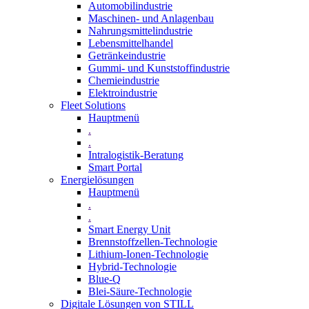
Automobilindustrie
Maschinen- und Anlagenbau
Nahrungsmittelindustrie
Lebensmittelhandel
Getränkeindustrie
Gummi­- und Kunststoffindustrie
Chemieindustrie
Elektroindustrie
Fleet Solutions
Hauptmenü
.
.
Intralogistik-Beratung
Smart Portal
Energielösungen
Hauptmenü
.
.
Smart Energy Unit
Brennstoffzellen-Technologie
Lithium-Ionen-Technologie
Hybrid-Technologie
Blue-Q
Blei-Säure-Technologie
Digitale Lösungen von STILL