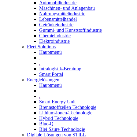
Automobilindustrie
Maschinen- und Anlagenbau
Nahrungsmittelindustrie
Lebensmittelhandel
Getränkeindustrie
Gummi­- und Kunststoffindustrie
Chemieindustrie
Elektroindustrie
Fleet Solutions
Hauptmenü
.
.
Intralogistik-Beratung
Smart Portal
Energielösungen
Hauptmenü
.
.
Smart Energy Unit
Brennstoffzellen-Technologie
Lithium-Ionen-Technologie
Hybrid-Technologie
Blue-Q
Blei-Säure-Technologie
Digitale Lösungen von STILL