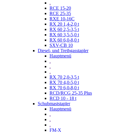
.
RCE 15-20
RCE 25-35
RXE 10-16C
RX 20 1,4-2,0 t
RX 60 2,5-3,5 t
RX 60 3,5-5,0 t
RX 60 6,0-8,0 t
SXV-CB 10
Diesel- und Treibgasstapler
Hauptmenü
.
.
.
RX 70 2,0-3,5 t
RX 70 4,0-5,0 t
RX 70 6,0-8,0 t
RCD/RCG 25-35 Plus
RCD 10 - 18 t
Schubmaststapler
Hauptmenü
.
.
.
FM-X