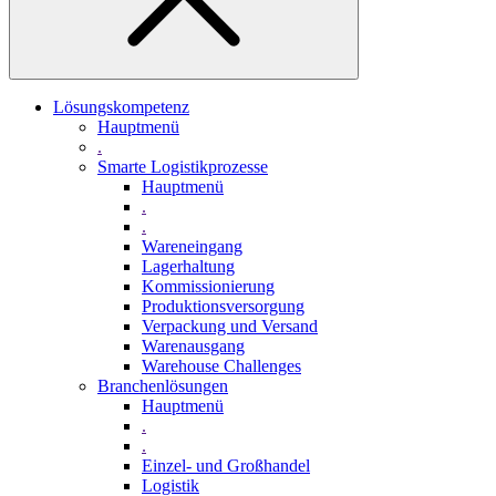
Lösungskompetenz
Hauptmenü
.
Smarte Logistikprozesse
Hauptmenü
.
.
Wareneingang
Lagerhaltung
Kommissionierung
Produktionsversorgung
Verpackung und Versand
Warenausgang
Warehouse Challenges
Branchenlösungen
Hauptmenü
.
.
Einzel- und Großhandel
Logistik