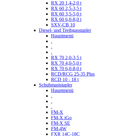
RX 20 1,4-2,0 t
RX 60 2,5-3,5 t
RX 60 3,5-5,0 t
RX 60 6,0-8,0 t
SXV-CB 10
Diesel- und Treibgasstapler
Hauptmenü
.
.
.
RX 70 2,0-3,5 t
RX 70 4,0-5,0 t
RX 70 6,0-8,0 t
RCD/RCG 25-35 Plus
RCD 10 - 18 t
Schubmaststapler
Hauptmenü
.
.
.
FM-X
FM-X iGo
FM-X SE
FM-4W
FXR 14C-18C