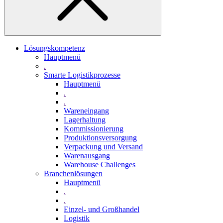
Lösungskompetenz
Hauptmenü
.
Smarte Logistikprozesse
Hauptmenü
.
.
Wareneingang
Lagerhaltung
Kommissionierung
Produktionsversorgung
Verpackung und Versand
Warenausgang
Warehouse Challenges
Branchenlösungen
Hauptmenü
.
.
Einzel- und Großhandel
Logistik