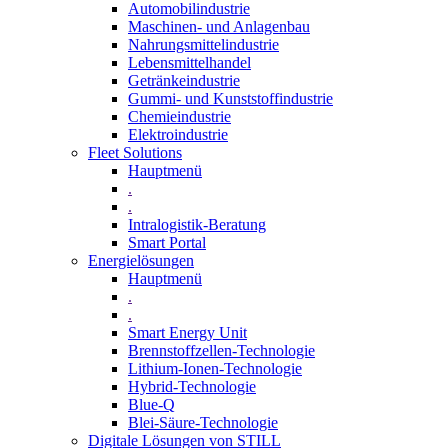
Automobilindustrie
Maschinen- und Anlagenbau
Nahrungsmittelindustrie
Lebensmittelhandel
Getränkeindustrie
Gummi­- und Kunststoffindustrie
Chemieindustrie
Elektroindustrie
Fleet Solutions
Hauptmenü
.
.
Intralogistik-Beratung
Smart Portal
Energielösungen
Hauptmenü
.
.
Smart Energy Unit
Brennstoffzellen-Technologie
Lithium-Ionen-Technologie
Hybrid-Technologie
Blue-Q
Blei-Säure-Technologie
Digitale Lösungen von STILL