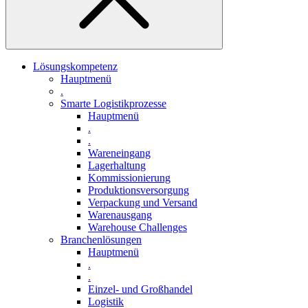
Lösungskompetenz
Hauptmenü
.
Smarte Logistikprozesse
Hauptmenü
.
.
Wareneingang
Lagerhaltung
Kommissionierung
Produktionsversorgung
Verpackung und Versand
Warenausgang
Warehouse Challenges
Branchenlösungen
Hauptmenü
.
.
Einzel- und Großhandel
Logistik