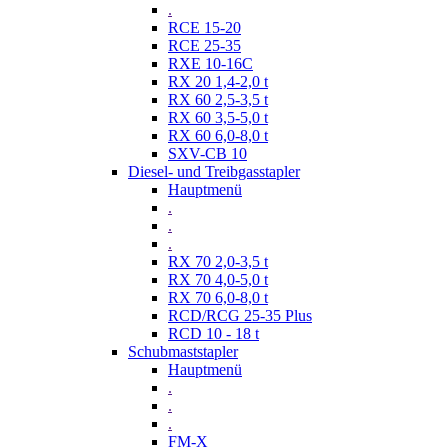
.
RCE 15-20
RCE 25-35
RXE 10-16C
RX 20 1,4-2,0 t
RX 60 2,5-3,5 t
RX 60 3,5-5,0 t
RX 60 6,0-8,0 t
SXV-CB 10
Diesel- und Treibgasstapler
Hauptmenü
.
.
.
RX 70 2,0-3,5 t
RX 70 4,0-5,0 t
RX 70 6,0-8,0 t
RCD/RCG 25-35 Plus
RCD 10 - 18 t
Schubmaststapler
Hauptmenü
.
.
.
FM-X