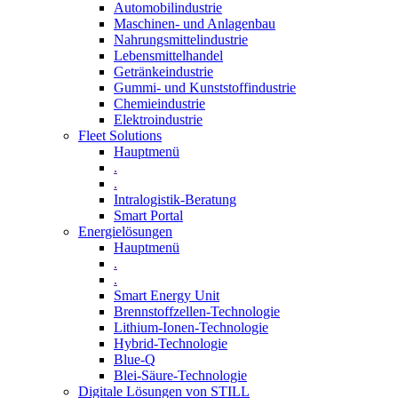
Automobilindustrie
Maschinen- und Anlagenbau
Nahrungsmittelindustrie
Lebensmittelhandel
Getränkeindustrie
Gummi­- und Kunststoffindustrie
Chemieindustrie
Elektroindustrie
Fleet Solutions
Hauptmenü
.
.
Intralogistik-Beratung
Smart Portal
Energielösungen
Hauptmenü
.
.
Smart Energy Unit
Brennstoffzellen-Technologie
Lithium-Ionen-Technologie
Hybrid-Technologie
Blue-Q
Blei-Säure-Technologie
Digitale Lösungen von STILL