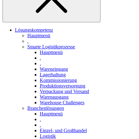
Lösungskompetenz
Hauptmenü
.
Smarte Logistikprozesse
Hauptmenü
.
.
Wareneingang
Lagerhaltung
Kommissionierung
Produktionsversorgung
Verpackung und Versand
Warenausgang
Warehouse Challenges
Branchenlösungen
Hauptmenü
.
.
Einzel- und Großhandel
Logistik