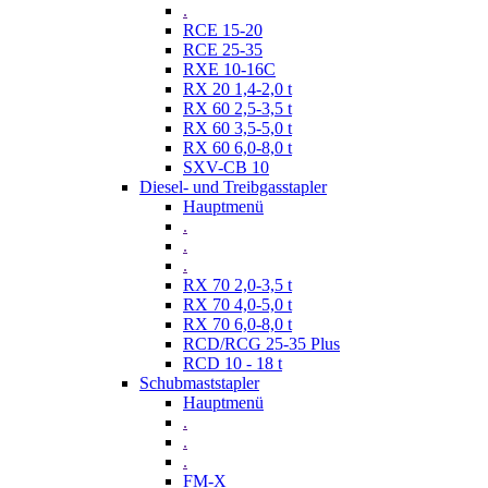
.
RCE 15-20
RCE 25-35
RXE 10-16C
RX 20 1,4-2,0 t
RX 60 2,5-3,5 t
RX 60 3,5-5,0 t
RX 60 6,0-8,0 t
SXV-CB 10
Diesel- und Treibgasstapler
Hauptmenü
.
.
.
RX 70 2,0-3,5 t
RX 70 4,0-5,0 t
RX 70 6,0-8,0 t
RCD/RCG 25-35 Plus
RCD 10 - 18 t
Schubmaststapler
Hauptmenü
.
.
.
FM-X