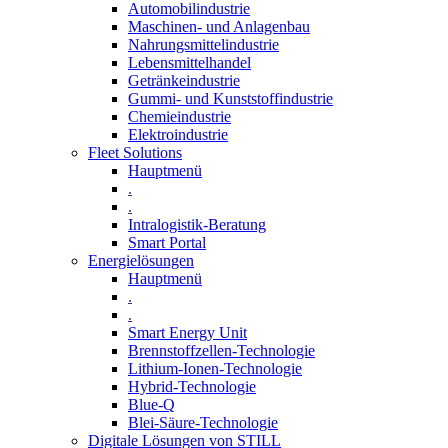
Automobilindustrie
Maschinen- und Anlagenbau
Nahrungsmittelindustrie
Lebensmittelhandel
Getränkeindustrie
Gummi­- und Kunststoffindustrie
Chemieindustrie
Elektroindustrie
Fleet Solutions
Hauptmenü
.
.
Intralogistik-Beratung
Smart Portal
Energielösungen
Hauptmenü
.
.
Smart Energy Unit
Brennstoffzellen-Technologie
Lithium-Ionen-Technologie
Hybrid-Technologie
Blue-Q
Blei-Säure-Technologie
Digitale Lösungen von STILL