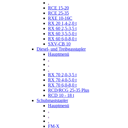
.
RCE 15-20
RCE 25-35
RXE 10-16C
RX 20 1,4-2,0 t
RX 60 2,5-3,5 t
RX 60 3,5-5,0 t
RX 60 6,0-8,0 t
SXV-CB 10
Diesel- und Treibgasstapler
Hauptmenü
.
.
.
RX 70 2,0-3,5 t
RX 70 4,0-5,0 t
RX 70 6,0-8,0 t
RCD/RCG 25-35 Plus
RCD 10 - 18 t
Schubmaststapler
Hauptmenü
.
.
.
FM-X