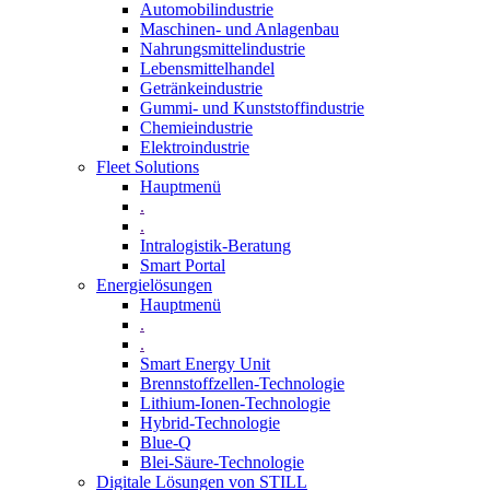
Automobilindustrie
Maschinen- und Anlagenbau
Nahrungsmittelindustrie
Lebensmittelhandel
Getränkeindustrie
Gummi­- und Kunststoffindustrie
Chemieindustrie
Elektroindustrie
Fleet Solutions
Hauptmenü
.
.
Intralogistik-Beratung
Smart Portal
Energielösungen
Hauptmenü
.
.
Smart Energy Unit
Brennstoffzellen-Technologie
Lithium-Ionen-Technologie
Hybrid-Technologie
Blue-Q
Blei-Säure-Technologie
Digitale Lösungen von STILL