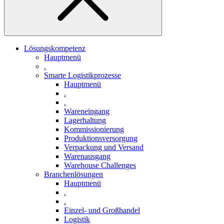
Lösungskompetenz
Hauptmenü
.
Smarte Logistikprozesse
Hauptmenü
.
.
Wareneingang
Lagerhaltung
Kommissionierung
Produktionsversorgung
Verpackung und Versand
Warenausgang
Warehouse Challenges
Branchenlösungen
Hauptmenü
.
.
Einzel- und Großhandel
Logistik