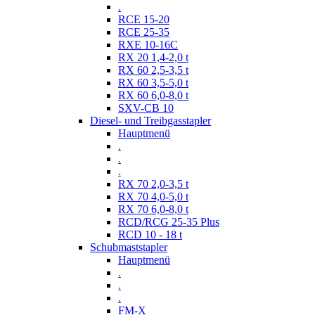
.
RCE 15-20
RCE 25-35
RXE 10-16C
RX 20 1,4-2,0 t
RX 60 2,5-3,5 t
RX 60 3,5-5,0 t
RX 60 6,0-8,0 t
SXV-CB 10
Diesel- und Treibgasstapler
Hauptmenü
.
.
.
RX 70 2,0-3,5 t
RX 70 4,0-5,0 t
RX 70 6,0-8,0 t
RCD/RCG 25-35 Plus
RCD 10 - 18 t
Schubmaststapler
Hauptmenü
.
.
.
FM-X