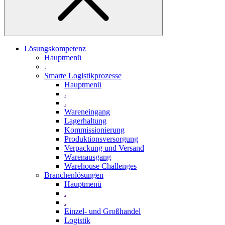
Lösungskompetenz
Hauptmenü
.
Smarte Logistikprozesse
Hauptmenü
.
.
Wareneingang
Lagerhaltung
Kommissionierung
Produktionsversorgung
Verpackung und Versand
Warenausgang
Warehouse Challenges
Branchenlösungen
Hauptmenü
.
.
Einzel- und Großhandel
Logistik