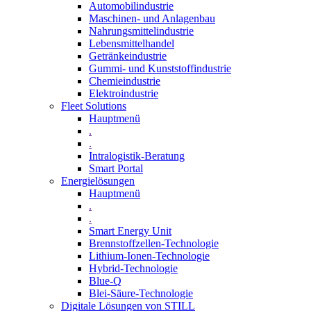
Automobilindustrie
Maschinen- und Anlagenbau
Nahrungsmittelindustrie
Lebensmittelhandel
Getränkeindustrie
Gummi­- und Kunststoffindustrie
Chemieindustrie
Elektroindustrie
Fleet Solutions
Hauptmenü
.
.
Intralogistik-Beratung
Smart Portal
Energielösungen
Hauptmenü
.
.
Smart Energy Unit
Brennstoffzellen-Technologie
Lithium-Ionen-Technologie
Hybrid-Technologie
Blue-Q
Blei-Säure-Technologie
Digitale Lösungen von STILL