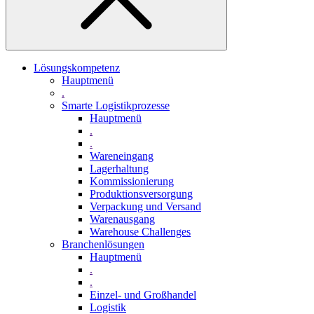
Lösungskompetenz
Hauptmenü
.
Smarte Logistikprozesse
Hauptmenü
.
.
Wareneingang
Lagerhaltung
Kommissionierung
Produktionsversorgung
Verpackung und Versand
Warenausgang
Warehouse Challenges
Branchenlösungen
Hauptmenü
.
.
Einzel- und Großhandel
Logistik