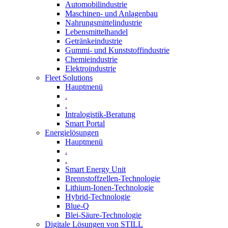
Automobilindustrie
Maschinen- und Anlagenbau
Nahrungsmittelindustrie
Lebensmittelhandel
Getränkeindustrie
Gummi­- und Kunststoffindustrie
Chemieindustrie
Elektroindustrie
Fleet Solutions
Hauptmenü
.
.
Intralogistik-Beratung
Smart Portal
Energielösungen
Hauptmenü
.
.
Smart Energy Unit
Brennstoffzellen-Technologie
Lithium-Ionen-Technologie
Hybrid-Technologie
Blue-Q
Blei-Säure-Technologie
Digitale Lösungen von STILL