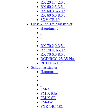
RX 20 1,4-2,0 t
RX 60 2,5-3,5 t
RX 60 3,5-5,0 t
RX 60 6,0-8,0 t
SXV-CB 10
Diesel- und Treibgasstapler
Hauptmenü
.
.
.
RX 70 2,0-3,5 t
RX 70 4,0-5,0 t
RX 70 6,0-8,0 t
RCD/RCG 25-35 Plus
RCD 10 - 18 t
Schubmaststapler
Hauptmenü
.
.
.
FM-X
FM-X iGo
FM-X SE
FM-4W
FXR 14C-18C