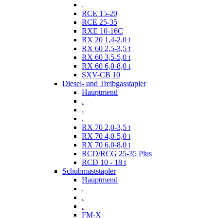
.
RCE 15-20
RCE 25-35
RXE 10-16C
RX 20 1,4-2,0 t
RX 60 2,5-3,5 t
RX 60 3,5-5,0 t
RX 60 6,0-8,0 t
SXV-CB 10
Diesel- und Treibgasstapler
Hauptmenü
.
.
.
RX 70 2,0-3,5 t
RX 70 4,0-5,0 t
RX 70 6,0-8,0 t
RCD/RCG 25-35 Plus
RCD 10 - 18 t
Schubmaststapler
Hauptmenü
.
.
.
FM-X