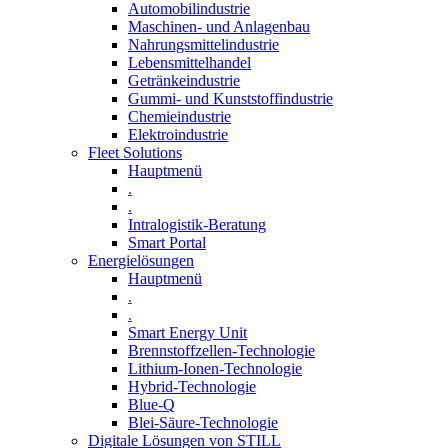
Automobilindustrie
Maschinen- und Anlagenbau
Nahrungsmittelindustrie
Lebensmittelhandel
Getränkeindustrie
Gummi­- und Kunststoffindustrie
Chemieindustrie
Elektroindustrie
Fleet Solutions
Hauptmenü
.
.
Intralogistik-Beratung
Smart Portal
Energielösungen
Hauptmenü
.
.
Smart Energy Unit
Brennstoffzellen-Technologie
Lithium-Ionen-Technologie
Hybrid-Technologie
Blue-Q
Blei-Säure-Technologie
Digitale Lösungen von STILL