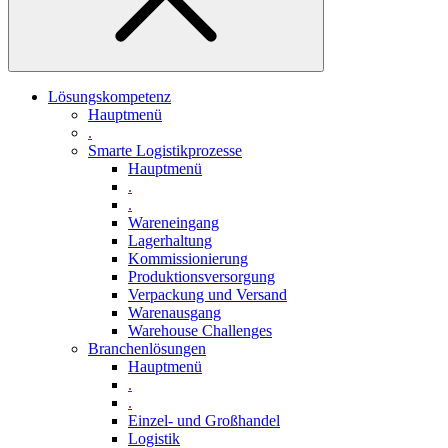
Lösungskompetenz
Hauptmenü
.
Smarte Logistikprozesse
Hauptmenü
.
.
Wareneingang
Lagerhaltung
Kommissionierung
Produktionsversorgung
Verpackung und Versand
Warenausgang
Warehouse Challenges
Branchenlösungen
Hauptmenü
.
.
Einzel- und Großhandel
Logistik