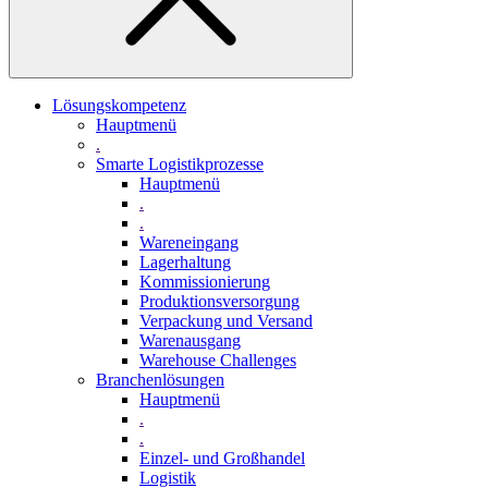
Lösungskompetenz
Hauptmenü
.
Smarte Logistikprozesse
Hauptmenü
.
.
Wareneingang
Lagerhaltung
Kommissionierung
Produktionsversorgung
Verpackung und Versand
Warenausgang
Warehouse Challenges
Branchenlösungen
Hauptmenü
.
.
Einzel- und Großhandel
Logistik