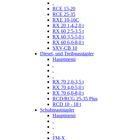
.
RCE 15-20
RCE 25-35
RXE 10-16C
RX 20 1,4-2,0 t
RX 60 2,5-3,5 t
RX 60 3,5-5,0 t
RX 60 6,0-8,0 t
SXV-CB 10
Diesel- und Treibgasstapler
Hauptmenü
.
.
.
RX 70 2,0-3,5 t
RX 70 4,0-5,0 t
RX 70 6,0-8,0 t
RCD/RCG 25-35 Plus
RCD 10 - 18 t
Schubmaststapler
Hauptmenü
.
.
.
FM-X