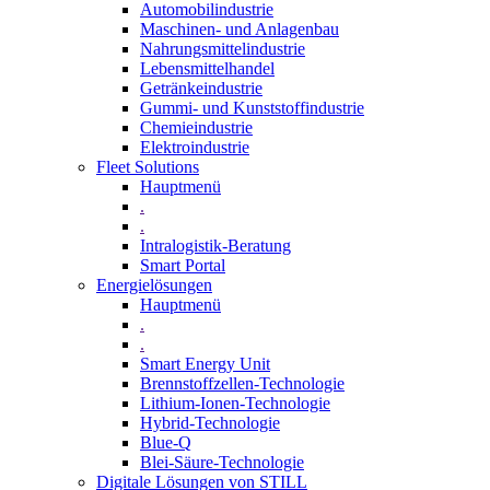
Automobilindustrie
Maschinen- und Anlagenbau
Nahrungsmittelindustrie
Lebensmittelhandel
Getränkeindustrie
Gummi­- und Kunststoffindustrie
Chemieindustrie
Elektroindustrie
Fleet Solutions
Hauptmenü
.
.
Intralogistik-Beratung
Smart Portal
Energielösungen
Hauptmenü
.
.
Smart Energy Unit
Brennstoffzellen-Technologie
Lithium-Ionen-Technologie
Hybrid-Technologie
Blue-Q
Blei-Säure-Technologie
Digitale Lösungen von STILL