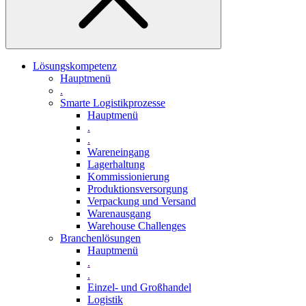
Lösungskompetenz
Hauptmenü
.
Smarte Logistikprozesse
Hauptmenü
.
.
Wareneingang
Lagerhaltung
Kommissionierung
Produktionsversorgung
Verpackung und Versand
Warenausgang
Warehouse Challenges
Branchenlösungen
Hauptmenü
.
.
Einzel- und Großhandel
Logistik