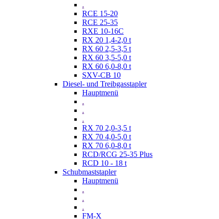
.
RCE 15-20
RCE 25-35
RXE 10-16C
RX 20 1,4-2,0 t
RX 60 2,5-3,5 t
RX 60 3,5-5,0 t
RX 60 6,0-8,0 t
SXV-CB 10
Diesel- und Treibgasstapler
Hauptmenü
.
.
.
RX 70 2,0-3,5 t
RX 70 4,0-5,0 t
RX 70 6,0-8,0 t
RCD/RCG 25-35 Plus
RCD 10 - 18 t
Schubmaststapler
Hauptmenü
.
.
.
FM-X