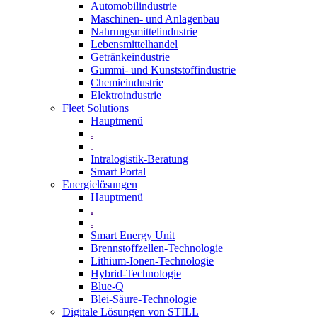
Automobilindustrie
Maschinen- und Anlagenbau
Nahrungsmittelindustrie
Lebensmittelhandel
Getränkeindustrie
Gummi­- und Kunststoffindustrie
Chemieindustrie
Elektroindustrie
Fleet Solutions
Hauptmenü
.
.
Intralogistik-Beratung
Smart Portal
Energielösungen
Hauptmenü
.
.
Smart Energy Unit
Brennstoffzellen-Technologie
Lithium-Ionen-Technologie
Hybrid-Technologie
Blue-Q
Blei-Säure-Technologie
Digitale Lösungen von STILL