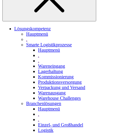
Lösungskompetenz
Hauptmenü
.
Smarte Logistikprozesse
Hauptmenü
.
.
Wareneingang
Lagerhaltung
Kommissionierung
Produktionsversorgung
Verpackung und Versand
Warenausgang
Warehouse Challenges
Branchenlösungen
Hauptmenü
.
.
Einzel- und Großhandel
Logistik