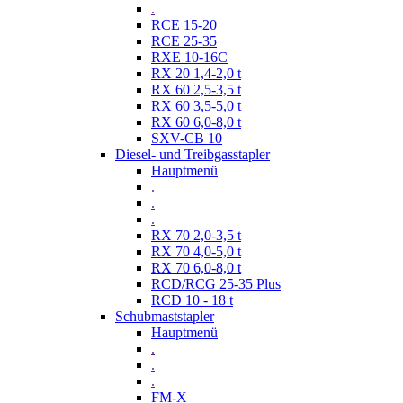
.
RCE 15-20
RCE 25-35
RXE 10-16C
RX 20 1,4-2,0 t
RX 60 2,5-3,5 t
RX 60 3,5-5,0 t
RX 60 6,0-8,0 t
SXV-CB 10
Diesel- und Treibgasstapler
Hauptmenü
.
.
.
RX 70 2,0-3,5 t
RX 70 4,0-5,0 t
RX 70 6,0-8,0 t
RCD/RCG 25-35 Plus
RCD 10 - 18 t
Schubmaststapler
Hauptmenü
.
.
.
FM-X