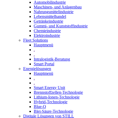
Automobilindustrie
Maschinen- und Anlagenbau
Nahrungsmittelindustrie
Lebensmittelhandel
Getränkeindustrie
Gummi­- und Kunststoffindustrie
Chemieindustrie
Elektroindustrie
Fleet Solutions
Hauptmenü
.
.
Intralogistik-Beratung
Smart Portal
Energielösungen
Hauptmenü
.
.
Smart Energy Unit
Brennstoffzellen-Technologie
Lithium-Ionen-Technologie
Hybrid-Technologie
Blue-Q
Blei-Säure-Technologie
Digitale Lösungen von STILL