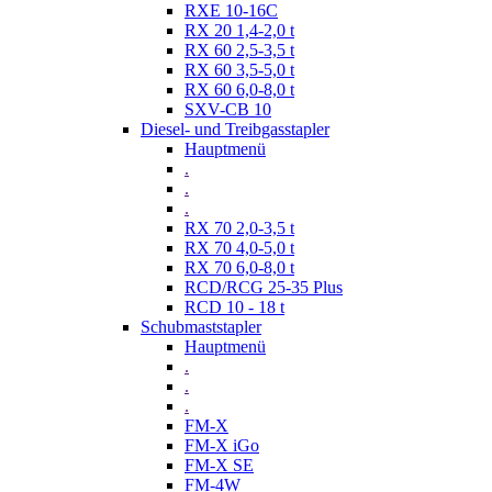
RXE 10-16C
RX 20 1,4-2,0 t
RX 60 2,5-3,5 t
RX 60 3,5-5,0 t
RX 60 6,0-8,0 t
SXV-CB 10
Diesel- und Treibgasstapler
Hauptmenü
.
.
.
RX 70 2,0-3,5 t
RX 70 4,0-5,0 t
RX 70 6,0-8,0 t
RCD/RCG 25-35 Plus
RCD 10 - 18 t
Schubmaststapler
Hauptmenü
.
.
.
FM-X
FM-X iGo
FM-X SE
FM-4W