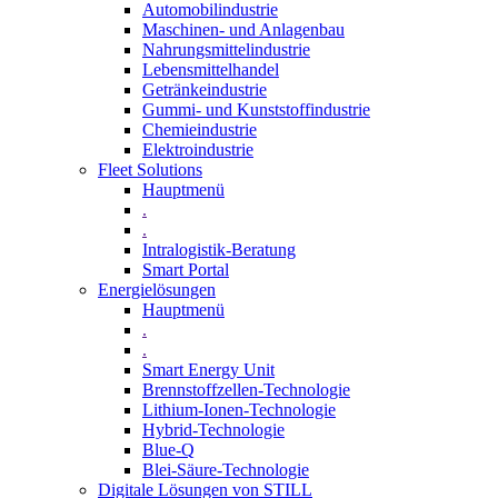
Automobilindustrie
Maschinen- und Anlagenbau
Nahrungsmittelindustrie
Lebensmittelhandel
Getränkeindustrie
Gummi­- und Kunststoffindustrie
Chemieindustrie
Elektroindustrie
Fleet Solutions
Hauptmenü
.
.
Intralogistik-Beratung
Smart Portal
Energielösungen
Hauptmenü
.
.
Smart Energy Unit
Brennstoffzellen-Technologie
Lithium-Ionen-Technologie
Hybrid-Technologie
Blue-Q
Blei-Säure-Technologie
Digitale Lösungen von STILL