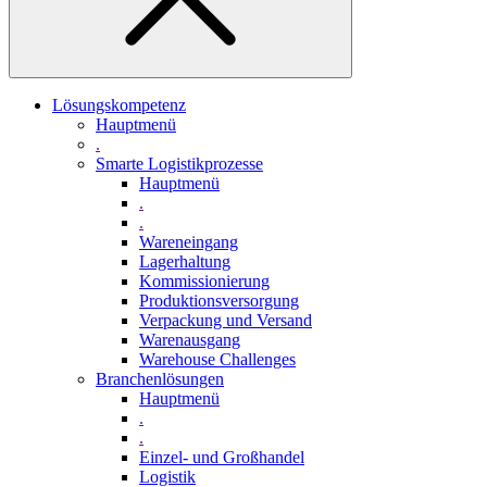
Lösungskompetenz
Hauptmenü
.
Smarte Logistikprozesse
Hauptmenü
.
.
Wareneingang
Lagerhaltung
Kommissionierung
Produktionsversorgung
Verpackung und Versand
Warenausgang
Warehouse Challenges
Branchenlösungen
Hauptmenü
.
.
Einzel- und Großhandel
Logistik