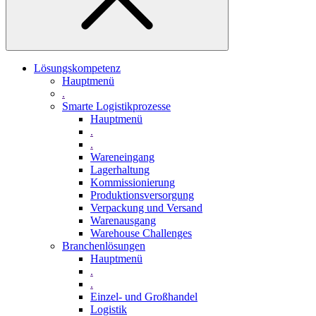
Lösungskompetenz
Hauptmenü
.
Smarte Logistikprozesse
Hauptmenü
.
.
Wareneingang
Lagerhaltung
Kommissionierung
Produktionsversorgung
Verpackung und Versand
Warenausgang
Warehouse Challenges
Branchenlösungen
Hauptmenü
.
.
Einzel- und Großhandel
Logistik