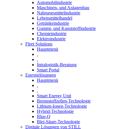
Automobilindustrie
Maschinen- und Anlagenbau
Nahrungsmittelindustrie
Lebensmittelhandel
Getränkeindustrie
Gummi­- und Kunststoffindustrie
Chemieindustrie
Elektroindustrie
Fleet Solutions
Hauptmenü
.
.
Intralogistik-Beratung
Smart Portal
Energielösungen
Hauptmenü
.
.
Smart Energy Unit
Brennstoffzellen-Technologie
Lithium-Ionen-Technologie
Hybrid-Technologie
Blue-Q
Blei-Säure-Technologie
Digitale Lösungen von STILL