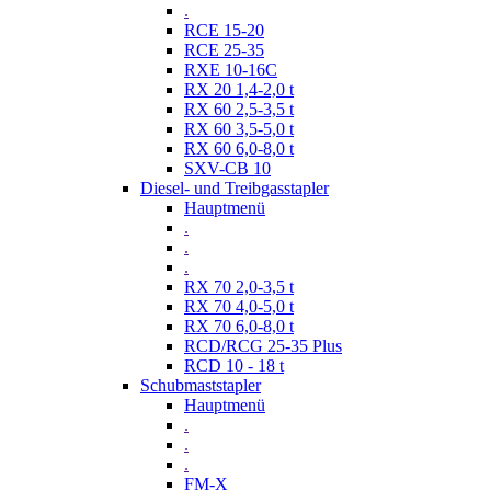
.
RCE 15-20
RCE 25-35
RXE 10-16C
RX 20 1,4-2,0 t
RX 60 2,5-3,5 t
RX 60 3,5-5,0 t
RX 60 6,0-8,0 t
SXV-CB 10
Diesel- und Treibgasstapler
Hauptmenü
.
.
.
RX 70 2,0-3,5 t
RX 70 4,0-5,0 t
RX 70 6,0-8,0 t
RCD/RCG 25-35 Plus
RCD 10 - 18 t
Schubmaststapler
Hauptmenü
.
.
.
FM-X