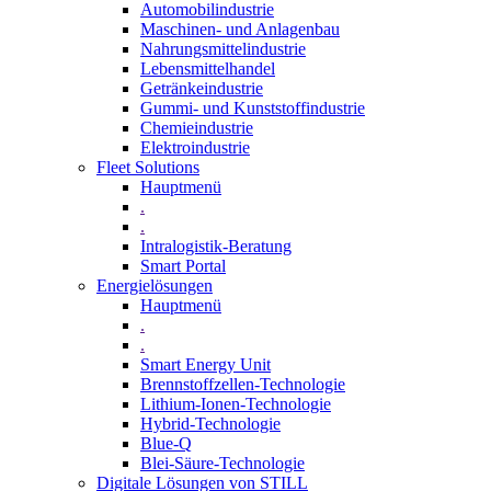
Automobilindustrie
Maschinen- und Anlagenbau
Nahrungsmittelindustrie
Lebensmittelhandel
Getränkeindustrie
Gummi­- und Kunststoffindustrie
Chemieindustrie
Elektroindustrie
Fleet Solutions
Hauptmenü
.
.
Intralogistik-Beratung
Smart Portal
Energielösungen
Hauptmenü
.
.
Smart Energy Unit
Brennstoffzellen-Technologie
Lithium-Ionen-Technologie
Hybrid-Technologie
Blue-Q
Blei-Säure-Technologie
Digitale Lösungen von STILL