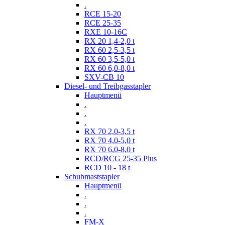
.
RCE 15-20
RCE 25-35
RXE 10-16C
RX 20 1,4-2,0 t
RX 60 2,5-3,5 t
RX 60 3,5-5,0 t
RX 60 6,0-8,0 t
SXV-CB 10
Diesel- und Treibgasstapler
Hauptmenü
.
.
.
RX 70 2,0-3,5 t
RX 70 4,0-5,0 t
RX 70 6,0-8,0 t
RCD/RCG 25-35 Plus
RCD 10 - 18 t
Schubmaststapler
Hauptmenü
.
.
.
FM-X