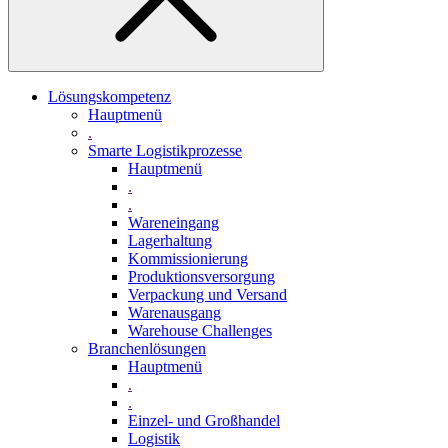
Lösungskompetenz
Hauptmenü
.
Smarte Logistikprozesse
Hauptmenü
.
.
Wareneingang
Lagerhaltung
Kommissionierung
Produktionsversorgung
Verpackung und Versand
Warenausgang
Warehouse Challenges
Branchenlösungen
Hauptmenü
.
.
Einzel- und Großhandel
Logistik