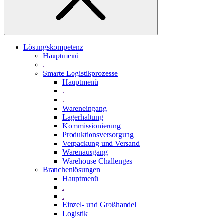
Lösungskompetenz
Hauptmenü
.
Smarte Logistikprozesse
Hauptmenü
.
.
Wareneingang
Lagerhaltung
Kommissionierung
Produktionsversorgung
Verpackung und Versand
Warenausgang
Warehouse Challenges
Branchenlösungen
Hauptmenü
.
.
Einzel- und Großhandel
Logistik