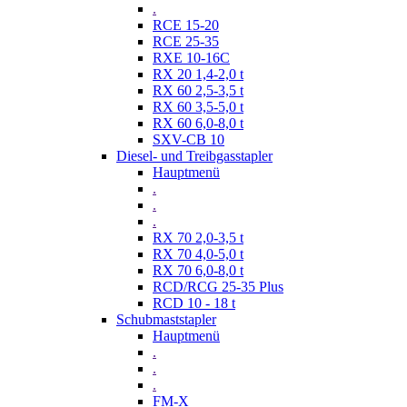
.
RCE 15-20
RCE 25-35
RXE 10-16C
RX 20 1,4-2,0 t
RX 60 2,5-3,5 t
RX 60 3,5-5,0 t
RX 60 6,0-8,0 t
SXV-CB 10
Diesel- und Treibgasstapler
Hauptmenü
.
.
.
RX 70 2,0-3,5 t
RX 70 4,0-5,0 t
RX 70 6,0-8,0 t
RCD/RCG 25-35 Plus
RCD 10 - 18 t
Schubmaststapler
Hauptmenü
.
.
.
FM-X