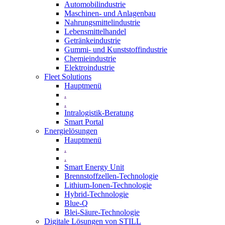
Automobilindustrie
Maschinen- und Anlagenbau
Nahrungsmittelindustrie
Lebensmittelhandel
Getränkeindustrie
Gummi­- und Kunststoffindustrie
Chemieindustrie
Elektroindustrie
Fleet Solutions
Hauptmenü
.
.
Intralogistik-Beratung
Smart Portal
Energielösungen
Hauptmenü
.
.
Smart Energy Unit
Brennstoffzellen-Technologie
Lithium-Ionen-Technologie
Hybrid-Technologie
Blue-Q
Blei-Säure-Technologie
Digitale Lösungen von STILL