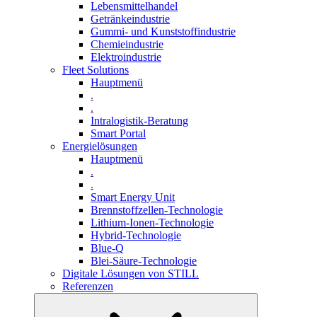
Lebensmittelhandel
Getränkeindustrie
Gummi­- und Kunststoffindustrie
Chemieindustrie
Elektroindustrie
Fleet Solutions
Hauptmenü
.
.
Intralogistik-Beratung
Smart Portal
Energielösungen
Hauptmenü
.
.
Smart Energy Unit
Brennstoffzellen-Technologie
Lithium-Ionen-Technologie
Hybrid-Technologie
Blue-Q
Blei-Säure-Technologie
Digitale Lösungen von STILL
Referenzen