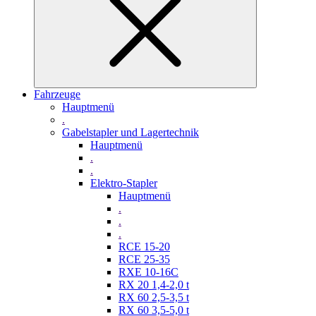
Fahrzeuge
Hauptmenü
.
Gabelstapler und Lagertechnik
Hauptmenü
.
.
Elektro-Stapler
Hauptmenü
.
.
.
RCE 15-20
RCE 25-35
RXE 10-16C
RX 20 1,4-2,0 t
RX 60 2,5-3,5 t
RX 60 3,5-5,0 t