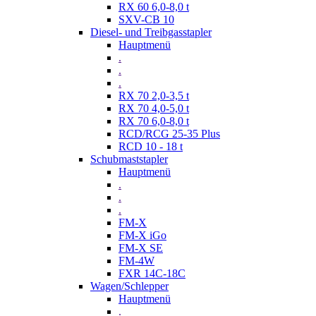
RX 60 6,0-8,0 t
SXV-CB 10
Diesel- und Treibgasstapler
Hauptmenü
.
.
.
RX 70 2,0-3,5 t
RX 70 4,0-5,0 t
RX 70 6,0-8,0 t
RCD/RCG 25-35 Plus
RCD 10 - 18 t
Schubmaststapler
Hauptmenü
.
.
.
FM-X
FM-X iGo
FM-X SE
FM-4W
FXR 14C-18C
Wagen/Schlepper
Hauptmenü
.