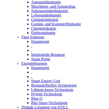
Automobilindustrie
Maschinen- und Anlagenbau
Nahrungsmittelindustrie
Lebensmittelhandel
Getränkeindustrie
Gummi­- und Kunststoffindustrie
Chemieindustrie
Elektroindustrie
Fleet Solutions
Hauptmenü
.
.
Intralogistik-Beratung
Smart Portal
Energielösungen
Hauptmenü
.
.
Smart Energy Unit
Brennstoffzellen-Technologie
Lithium-Ionen-Technologie
Hybrid-Technologie
Blue-Q
Blei-Säure-Technologie
Digitale Lösungen von STILL