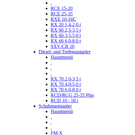
.
RCE 15-20
RCE 25-35
RXE 10-16C
RX 20 1,4-2,0 t
RX 60 2,5-3,5 t
RX 60 3,5-5,0 t
RX 60 6,0-8,0 t
SXV-CB 10
Diesel- und Treibgasstapler
Hauptmenü
.
.
.
RX 70 2,0-3,5 t
RX 70 4,0-5,0 t
RX 70 6,0-8,0 t
RCD/RCG 25-35 Plus
RCD 10 - 18 t
Schubmaststapler
Hauptmenü
.
.
.
FM-X