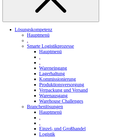
Lösungskompetenz
Hauptmenü
.
Smarte Logistikprozesse
Hauptmenü
.
.
Wareneingang
Lagerhaltung
Kommissionierung
Produktionsversorgung
Verpackung und Versand
Warenausgang
Warehouse Challenges
Branchenlösungen
Hauptmenü
.
.
Einzel- und Großhandel
Logistik