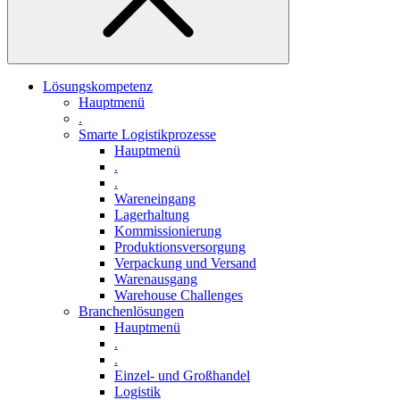
Lösungskompetenz
Hauptmenü
.
Smarte Logistikprozesse
Hauptmenü
.
.
Wareneingang
Lagerhaltung
Kommissionierung
Produktionsversorgung
Verpackung und Versand
Warenausgang
Warehouse Challenges
Branchenlösungen
Hauptmenü
.
.
Einzel- und Großhandel
Logistik