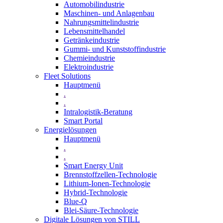
Automobilindustrie
Maschinen- und Anlagenbau
Nahrungsmittelindustrie
Lebensmittelhandel
Getränkeindustrie
Gummi­- und Kunststoffindustrie
Chemieindustrie
Elektroindustrie
Fleet Solutions
Hauptmenü
.
.
Intralogistik-Beratung
Smart Portal
Energielösungen
Hauptmenü
.
.
Smart Energy Unit
Brennstoffzellen-Technologie
Lithium-Ionen-Technologie
Hybrid-Technologie
Blue-Q
Blei-Säure-Technologie
Digitale Lösungen von STILL