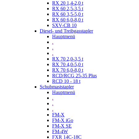
RX 20 1,4-2,0 t
RX 60 2,5-3,5 t
RX 60 3,5-5,0 t
RX 60 6,0-8,0 t
SXV-CB 10
Diesel- und Treibgasstapler
Hauptmenü
.
.
.
RX 70 2,0-3,5 t
RX 70 4,0-5,0 t
RX 70 6,0-8,0 t
RCD/RCG 25-35 Plus
RCD 10 - 18 t
Schubmaststapler
Hauptmenü
.
.
.
FM-X
FM-X iGo
FM-X SE
FM-4W
FXR 14C-18C