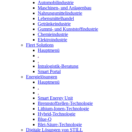
Automobilindustrie
Maschinen- und Anlagenbau
Nahrungsmittelindustrie
Lebensmittelhandel
Getränkeindustrie
Gummi­- und Kunststoffindustrie
Chemieindustrie
Elektroindustrie
Fleet Solutions
Hauptmenü
.
.
Intralogistik-Beratung
Smart Portal
Energielösungen
Hauptmenü
.
.
Smart Energy Unit
Brennstoffzellen-Technologie
Lithium-Ionen-Technologie
Hybrid-Technologie
Blue-Q
Blei-Säure-Technologie
Digitale Lösungen von STILL