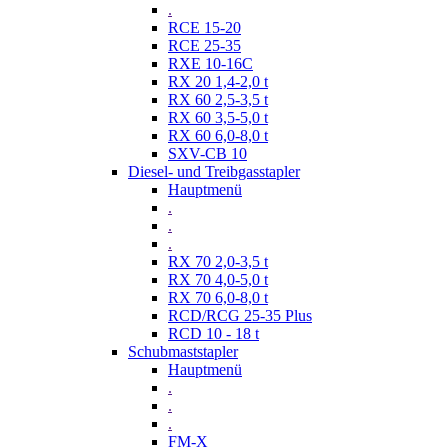
.
RCE 15-20
RCE 25-35
RXE 10-16C
RX 20 1,4-2,0 t
RX 60 2,5-3,5 t
RX 60 3,5-5,0 t
RX 60 6,0-8,0 t
SXV-CB 10
Diesel- und Treibgasstapler
Hauptmenü
.
.
.
RX 70 2,0-3,5 t
RX 70 4,0-5,0 t
RX 70 6,0-8,0 t
RCD/RCG 25-35 Plus
RCD 10 - 18 t
Schubmaststapler
Hauptmenü
.
.
.
FM-X