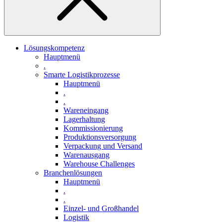
Lösungskompetenz
Hauptmenü
.
Smarte Logistikprozesse
Hauptmenü
.
.
Wareneingang
Lagerhaltung
Kommissionierung
Produktionsversorgung
Verpackung und Versand
Warenausgang
Warehouse Challenges
Branchenlösungen
Hauptmenü
.
.
Einzel- und Großhandel
Logistik