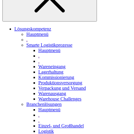
Lösungskompetenz
Hauptmenü
.
Smarte Logistikprozesse
Hauptmenü
.
.
Wareneingang
Lagerhaltung
Kommissionierung
Produktionsversorgung
Verpackung und Versand
Warenausgang
Warehouse Challenges
Branchenlösungen
Hauptmenü
.
.
Einzel- und Großhandel
Logistik