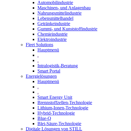
Automobilindustrie
Maschinen- und Anlagenbau
Nahrungsmittelindustrie
Lebensmittelhandel
Getränkeindustrie
Gummi­- und Kunststoffindustrie
Chemieindustrie
Elektroindustrie
Fleet Solutions
Hauptmenü
.
.
Intralogistik-Beratung
Smart Portal
Energielösungen
Hauptmenü
.
.
Smart Energy Unit
Brennstoffzellen-Technologie
Lithium-Ionen-Technologie
Hybrid-Technologie
Blue-Q
Blei-Säure-Technologie
Digitale Lösungen von STILL