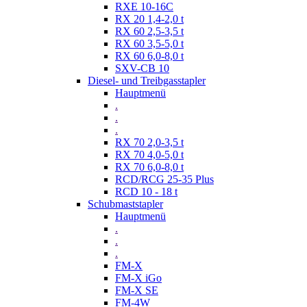
RXE 10-16C
RX 20 1,4-2,0 t
RX 60 2,5-3,5 t
RX 60 3,5-5,0 t
RX 60 6,0-8,0 t
SXV-CB 10
Diesel- und Treibgasstapler
Hauptmenü
.
.
.
RX 70 2,0-3,5 t
RX 70 4,0-5,0 t
RX 70 6,0-8,0 t
RCD/RCG 25-35 Plus
RCD 10 - 18 t
Schubmaststapler
Hauptmenü
.
.
.
FM-X
FM-X iGo
FM-X SE
FM-4W