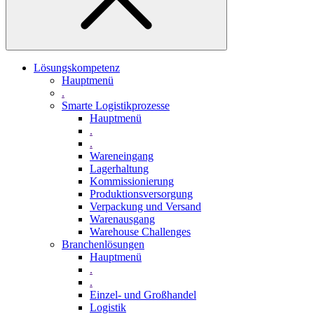
Lösungskompetenz
Hauptmenü
.
Smarte Logistikprozesse
Hauptmenü
.
.
Wareneingang
Lagerhaltung
Kommissionierung
Produktionsversorgung
Verpackung und Versand
Warenausgang
Warehouse Challenges
Branchenlösungen
Hauptmenü
.
.
Einzel- und Großhandel
Logistik