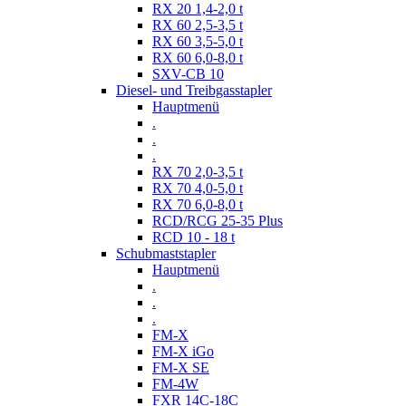
RX 20 1,4-2,0 t
RX 60 2,5-3,5 t
RX 60 3,5-5,0 t
RX 60 6,0-8,0 t
SXV-CB 10
Diesel- und Treibgasstapler
Hauptmenü
.
.
.
RX 70 2,0-3,5 t
RX 70 4,0-5,0 t
RX 70 6,0-8,0 t
RCD/RCG 25-35 Plus
RCD 10 - 18 t
Schubmaststapler
Hauptmenü
.
.
.
FM-X
FM-X iGo
FM-X SE
FM-4W
FXR 14C-18C