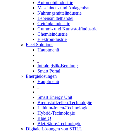
Automobilindustrie
Maschinen- und Anlagenbau
Nahrungsmittelindustrie
Lebensmittelhandel
Getränkeindustrie
Gummi­- und Kunststoffindustrie
Chemieindustrie
Elektroindustrie
Fleet Solutions
Hauptmenü
.
.
Intralogistik-Beratung
Smart Portal
Energielösungen
Hauptmenü
.
.
Smart Energy Unit
Brennstoffzellen-Technologie
Lithium-Ionen-Technologie
Hybrid-Technologie
Blue-Q
Blei-Säure-Technologie
Digitale Lösungen von STILL