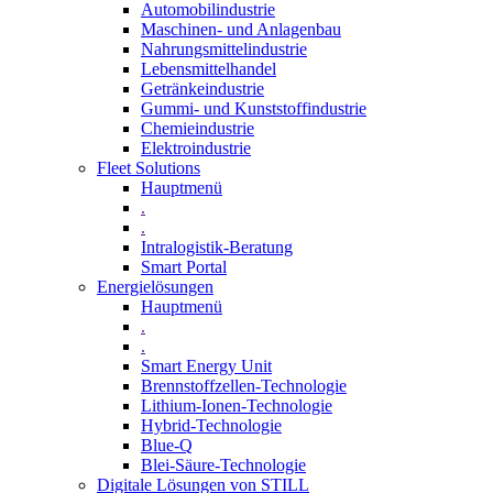
Automobilindustrie
Maschinen- und Anlagenbau
Nahrungsmittelindustrie
Lebensmittelhandel
Getränkeindustrie
Gummi­- und Kunststoffindustrie
Chemieindustrie
Elektroindustrie
Fleet Solutions
Hauptmenü
.
.
Intralogistik-Beratung
Smart Portal
Energielösungen
Hauptmenü
.
.
Smart Energy Unit
Brennstoffzellen-Technologie
Lithium-Ionen-Technologie
Hybrid-Technologie
Blue-Q
Blei-Säure-Technologie
Digitale Lösungen von STILL