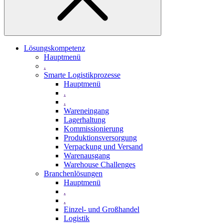
Lösungskompetenz
Hauptmenü
.
Smarte Logistikprozesse
Hauptmenü
.
.
Wareneingang
Lagerhaltung
Kommissionierung
Produktionsversorgung
Verpackung und Versand
Warenausgang
Warehouse Challenges
Branchenlösungen
Hauptmenü
.
.
Einzel- und Großhandel
Logistik