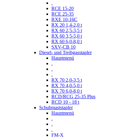
.
RCE 15-20
RCE 25-35
RXE 10-16C
RX 20 1,4-2,0 t
RX 60 2,5-3,5 t
RX 60 3,5-5,0 t
RX 60 6,0-8,0 t
SXV-CB 10
Diesel- und Treibgasstapler
Hauptmenü
.
.
.
RX 70 2,0-3,5 t
RX 70 4,0-5,0 t
RX 70 6,0-8,0 t
RCD/RCG 25-35 Plus
RCD 10 - 18 t
Schubmaststapler
Hauptmenü
.
.
.
FM-X