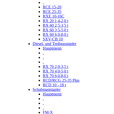
.
RCE 15-20
RCE 25-35
RXE 10-16C
RX 20 1,4-2,0 t
RX 60 2,5-3,5 t
RX 60 3,5-5,0 t
RX 60 6,0-8,0 t
SXV-CB 10
Diesel- und Treibgasstapler
Hauptmenü
.
.
.
RX 70 2,0-3,5 t
RX 70 4,0-5,0 t
RX 70 6,0-8,0 t
RCD/RCG 25-35 Plus
RCD 10 - 18 t
Schubmaststapler
Hauptmenü
.
.
.
FM-X