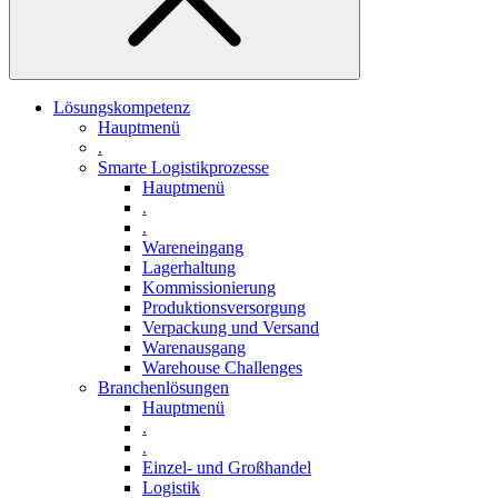
Lösungskompetenz
Hauptmenü
.
Smarte Logistikprozesse
Hauptmenü
.
.
Wareneingang
Lagerhaltung
Kommissionierung
Produktionsversorgung
Verpackung und Versand
Warenausgang
Warehouse Challenges
Branchenlösungen
Hauptmenü
.
.
Einzel- und Großhandel
Logistik