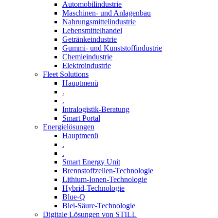
Automobilindustrie
Maschinen- und Anlagenbau
Nahrungsmittelindustrie
Lebensmittelhandel
Getränkeindustrie
Gummi­- und Kunststoffindustrie
Chemieindustrie
Elektroindustrie
Fleet Solutions
Hauptmenü
.
.
Intralogistik-Beratung
Smart Portal
Energielösungen
Hauptmenü
.
.
Smart Energy Unit
Brennstoffzellen-Technologie
Lithium-Ionen-Technologie
Hybrid-Technologie
Blue-Q
Blei-Säure-Technologie
Digitale Lösungen von STILL