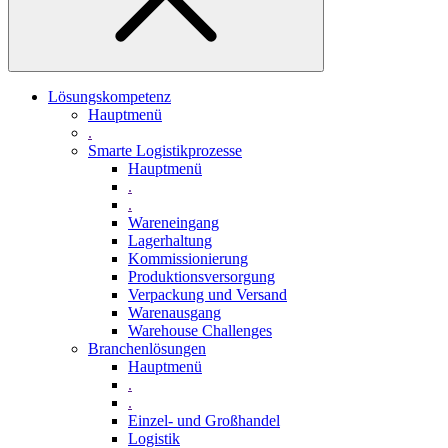
Lösungskompetenz
Hauptmenü
.
Smarte Logistikprozesse
Hauptmenü
.
.
Wareneingang
Lagerhaltung
Kommissionierung
Produktionsversorgung
Verpackung und Versand
Warenausgang
Warehouse Challenges
Branchenlösungen
Hauptmenü
.
.
Einzel- und Großhandel
Logistik