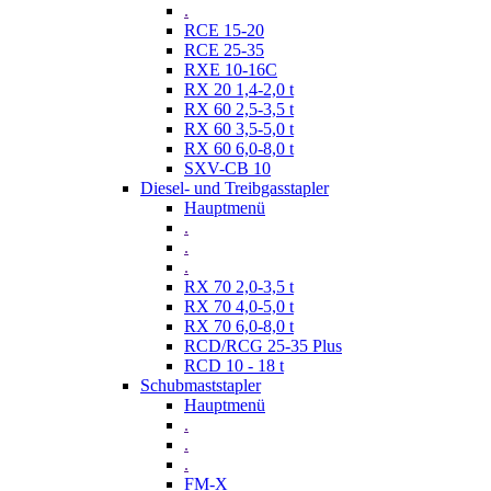
.
RCE 15-20
RCE 25-35
RXE 10-16C
RX 20 1,4-2,0 t
RX 60 2,5-3,5 t
RX 60 3,5-5,0 t
RX 60 6,0-8,0 t
SXV-CB 10
Diesel- und Treibgasstapler
Hauptmenü
.
.
.
RX 70 2,0-3,5 t
RX 70 4,0-5,0 t
RX 70 6,0-8,0 t
RCD/RCG 25-35 Plus
RCD 10 - 18 t
Schubmaststapler
Hauptmenü
.
.
.
FM-X