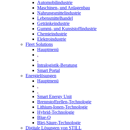
Automobilindustrie
Maschinen- und Anlagenbau
Nahrungsmittelindustrie
Lebensmittelhandel
Getränkeindustrie
Gummi­- und Kunststoffindustrie
Chemieindustrie
Elektroindustrie
Fleet Solutions
Hauptmenü
.
.
Intralogistik-Beratung
Smart Portal
Energielösungen
Hauptmenü
.
.
Smart Energy Unit
Brennstoffzellen-Technologie
Lithium-Ionen-Technologie
Hybrid-Technologie
Blue-Q
Blei-Säure-Technologie
Digitale Lösungen von STILL