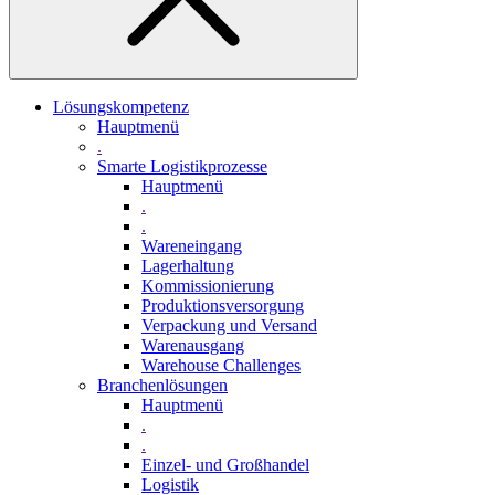
Lösungskompetenz
Hauptmenü
.
Smarte Logistikprozesse
Hauptmenü
.
.
Wareneingang
Lagerhaltung
Kommissionierung
Produktionsversorgung
Verpackung und Versand
Warenausgang
Warehouse Challenges
Branchenlösungen
Hauptmenü
.
.
Einzel- und Großhandel
Logistik