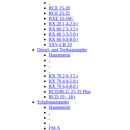
.
RCE 15-20
RCE 25-35
RXE 10-16C
RX 20 1,4-2,0 t
RX 60 2,5-3,5 t
RX 60 3,5-5,0 t
RX 60 6,0-8,0 t
SXV-CB 10
Diesel- und Treibgasstapler
Hauptmenü
.
.
.
RX 70 2,0-3,5 t
RX 70 4,0-5,0 t
RX 70 6,0-8,0 t
RCD/RCG 25-35 Plus
RCD 10 - 18 t
Schubmaststapler
Hauptmenü
.
.
.
FM-X