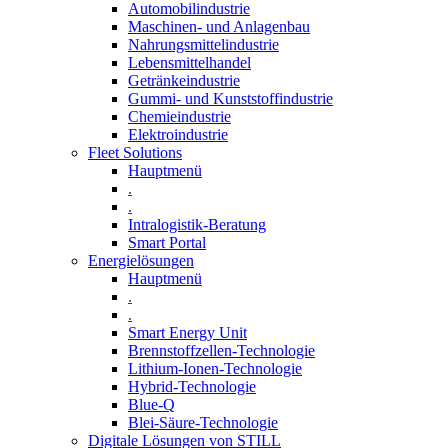
Automobilindustrie
Maschinen- und Anlagenbau
Nahrungsmittelindustrie
Lebensmittelhandel
Getränkeindustrie
Gummi­- und Kunststoffindustrie
Chemieindustrie
Elektroindustrie
Fleet Solutions
Hauptmenü
.
.
Intralogistik-Beratung
Smart Portal
Energielösungen
Hauptmenü
.
.
Smart Energy Unit
Brennstoffzellen-Technologie
Lithium-Ionen-Technologie
Hybrid-Technologie
Blue-Q
Blei-Säure-Technologie
Digitale Lösungen von STILL