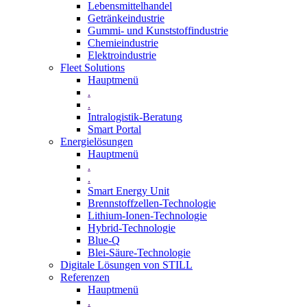
Lebensmittelhandel
Getränkeindustrie
Gummi­- und Kunststoffindustrie
Chemieindustrie
Elektroindustrie
Fleet Solutions
Hauptmenü
.
.
Intralogistik-Beratung
Smart Portal
Energielösungen
Hauptmenü
.
.
Smart Energy Unit
Brennstoffzellen-Technologie
Lithium-Ionen-Technologie
Hybrid-Technologie
Blue-Q
Blei-Säure-Technologie
Digitale Lösungen von STILL
Referenzen
Hauptmenü
.