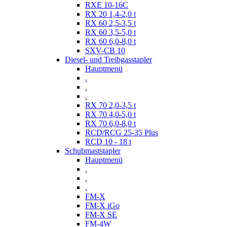
RXE 10-16C
RX 20 1,4-2,0 t
RX 60 2,5-3,5 t
RX 60 3,5-5,0 t
RX 60 6,0-8,0 t
SXV-CB 10
Diesel- und Treibgasstapler
Hauptmenü
.
.
.
RX 70 2,0-3,5 t
RX 70 4,0-5,0 t
RX 70 6,0-8,0 t
RCD/RCG 25-35 Plus
RCD 10 - 18 t
Schubmaststapler
Hauptmenü
.
.
.
FM-X
FM-X iGo
FM-X SE
FM-4W