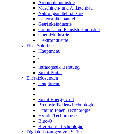
Automobilindustrie
Maschinen- und Anlagenbau
Nahrungsmittelindustrie
Lebensmittelhandel
Getränkeindustrie
Gummi­- und Kunststoffindustrie
Chemieindustrie
Elektroindustrie
Fleet Solutions
Hauptmenü
.
.
Intralogistik-Beratung
Smart Portal
Energielösungen
Hauptmenü
.
.
Smart Energy Unit
Brennstoffzellen-Technologie
Lithium-Ionen-Technologie
Hybrid-Technologie
Blue-Q
Blei-Säure-Technologie
Digitale Lösungen von STILL