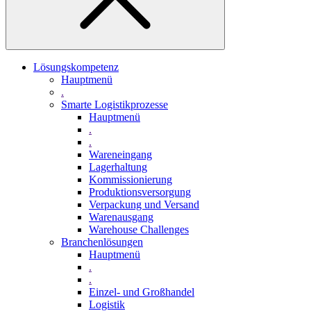
Lösungskompetenz
Hauptmenü
.
Smarte Logistikprozesse
Hauptmenü
.
.
Wareneingang
Lagerhaltung
Kommissionierung
Produktionsversorgung
Verpackung und Versand
Warenausgang
Warehouse Challenges
Branchenlösungen
Hauptmenü
.
.
Einzel- und Großhandel
Logistik