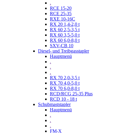
.
RCE 15-20
RCE 25-35
RXE 10-16C
RX 20 1,4-2,0 t
RX 60 2,5-3,5 t
RX 60 3,5-5,0 t
RX 60 6,0-8,0 t
SXV-CB 10
Diesel- und Treibgasstapler
Hauptmenü
.
.
.
RX 70 2,0-3,5 t
RX 70 4,0-5,0 t
RX 70 6,0-8,0 t
RCD/RCG 25-35 Plus
RCD 10 - 18 t
Schubmaststapler
Hauptmenü
.
.
.
FM-X