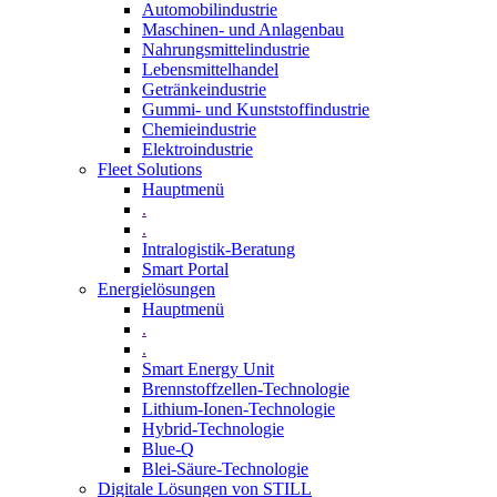
Automobilindustrie
Maschinen- und Anlagenbau
Nahrungsmittelindustrie
Lebensmittelhandel
Getränkeindustrie
Gummi­- und Kunststoffindustrie
Chemieindustrie
Elektroindustrie
Fleet Solutions
Hauptmenü
.
.
Intralogistik-Beratung
Smart Portal
Energielösungen
Hauptmenü
.
.
Smart Energy Unit
Brennstoffzellen-Technologie
Lithium-Ionen-Technologie
Hybrid-Technologie
Blue-Q
Blei-Säure-Technologie
Digitale Lösungen von STILL