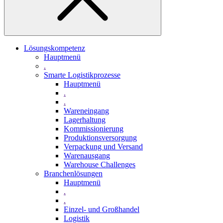
Lösungskompetenz
Hauptmenü
.
Smarte Logistikprozesse
Hauptmenü
.
.
Wareneingang
Lagerhaltung
Kommissionierung
Produktionsversorgung
Verpackung und Versand
Warenausgang
Warehouse Challenges
Branchenlösungen
Hauptmenü
.
.
Einzel- und Großhandel
Logistik