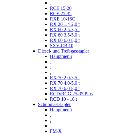
.
RCE 15-20
RCE 25-35
RXE 10-16C
RX 20 1,4-2,0 t
RX 60 2,5-3,5 t
RX 60 3,5-5,0 t
RX 60 6,0-8,0 t
SXV-CB 10
Diesel- und Treibgasstapler
Hauptmenü
.
.
.
RX 70 2,0-3,5 t
RX 70 4,0-5,0 t
RX 70 6,0-8,0 t
RCD/RCG 25-35 Plus
RCD 10 - 18 t
Schubmaststapler
Hauptmenü
.
.
.
FM-X