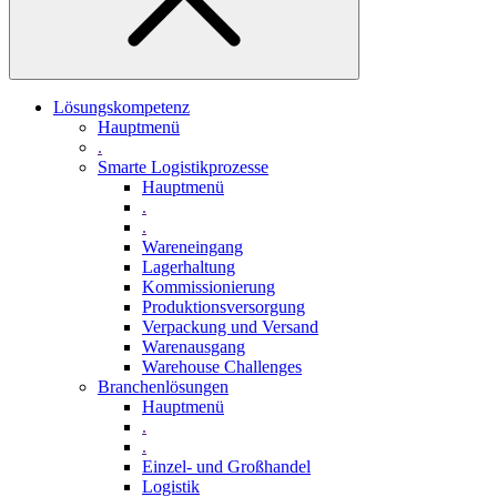
Lösungskompetenz
Hauptmenü
.
Smarte Logistikprozesse
Hauptmenü
.
.
Wareneingang
Lagerhaltung
Kommissionierung
Produktionsversorgung
Verpackung und Versand
Warenausgang
Warehouse Challenges
Branchenlösungen
Hauptmenü
.
.
Einzel- und Großhandel
Logistik