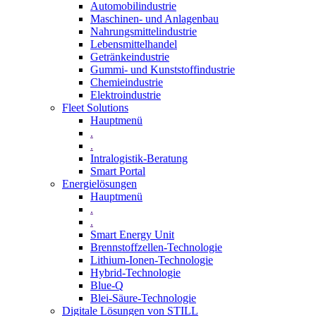
Automobilindustrie
Maschinen- und Anlagenbau
Nahrungsmittelindustrie
Lebensmittelhandel
Getränkeindustrie
Gummi­- und Kunststoffindustrie
Chemieindustrie
Elektroindustrie
Fleet Solutions
Hauptmenü
.
.
Intralogistik-Beratung
Smart Portal
Energielösungen
Hauptmenü
.
.
Smart Energy Unit
Brennstoffzellen-Technologie
Lithium-Ionen-Technologie
Hybrid-Technologie
Blue-Q
Blei-Säure-Technologie
Digitale Lösungen von STILL