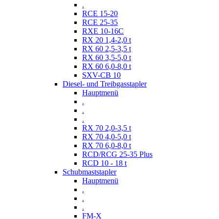
.
RCE 15-20
RCE 25-35
RXE 10-16C
RX 20 1,4-2,0 t
RX 60 2,5-3,5 t
RX 60 3,5-5,0 t
RX 60 6,0-8,0 t
SXV-CB 10
Diesel- und Treibgasstapler
Hauptmenü
.
.
.
RX 70 2,0-3,5 t
RX 70 4,0-5,0 t
RX 70 6,0-8,0 t
RCD/RCG 25-35 Plus
RCD 10 - 18 t
Schubmaststapler
Hauptmenü
.
.
.
FM-X