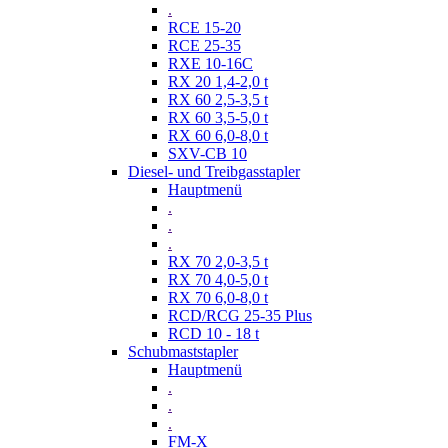
.
RCE 15-20
RCE 25-35
RXE 10-16C
RX 20 1,4-2,0 t
RX 60 2,5-3,5 t
RX 60 3,5-5,0 t
RX 60 6,0-8,0 t
SXV-CB 10
Diesel- und Treibgasstapler
Hauptmenü
.
.
.
RX 70 2,0-3,5 t
RX 70 4,0-5,0 t
RX 70 6,0-8,0 t
RCD/RCG 25-35 Plus
RCD 10 - 18 t
Schubmaststapler
Hauptmenü
.
.
.
FM-X