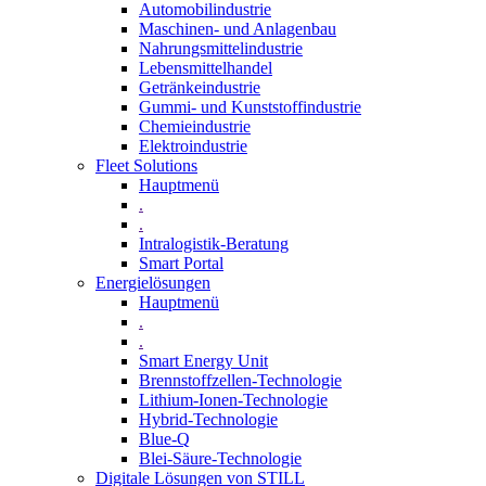
Automobilindustrie
Maschinen- und Anlagenbau
Nahrungsmittelindustrie
Lebensmittelhandel
Getränkeindustrie
Gummi­- und Kunststoffindustrie
Chemieindustrie
Elektroindustrie
Fleet Solutions
Hauptmenü
.
.
Intralogistik-Beratung
Smart Portal
Energielösungen
Hauptmenü
.
.
Smart Energy Unit
Brennstoffzellen-Technologie
Lithium-Ionen-Technologie
Hybrid-Technologie
Blue-Q
Blei-Säure-Technologie
Digitale Lösungen von STILL