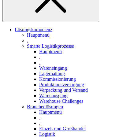
Lösungskompetenz
Hauptmenü
.
Smarte Logistikprozesse
Hauptmenü
.
.
Wareneingang
Lagerhaltung
Kommissionierung
Produktionsversorgung
Verpackung und Versand
Warenausgang
Warehouse Challenges
Branchenlösungen
Hauptmenü
.
.
Einzel- und Großhandel
Logistik